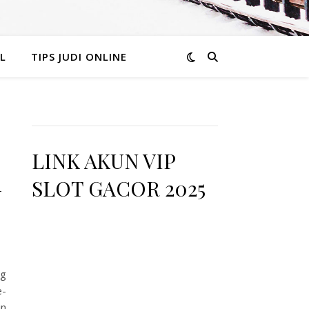
L
TIPS JUDI ONLINE
LINK AKUN VIP
n
SLOT GACOR 2025
ng
e-
in