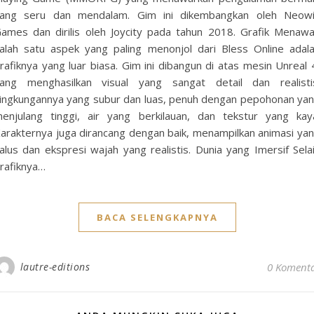
ang seru dan mendalam. Gim ini dikembangkan oleh Neow
ames dan dirilis oleh Joycity pada tahun 2018. Grafik Menaw
alah satu aspek yang paling menonjol dari Bless Online adal
rafiknya yang luar biasa. Gim ini dibangun di atas mesin Unreal 
ang menghasilkan visual yang sangat detail dan realisti
ingkungannya yang subur dan luas, penuh dengan pepohonan ya
enjulang tinggi, air yang berkilauan, dan tekstur yang kay
arakternya juga dirancang dengan baik, menampilkan animasi ya
alus dan ekspresi wajah yang realistis. Dunia yang Imersif Sela
rafiknya…
BACA SELENGKAPNYA
lautre-editions
0 Koment