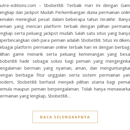
autre-editions.com – Sbobet88 Terbaik Hari Ini dengan Ga
engkap dan Jackpot Mudah Perkembangan dunia permainan onli
emakin meningkat pesat dalam beberapa tahun terakhir. Bany
emain yang mencari platform terbaik dengan pilihan permain
engkap serta peluang jackpot mudah. Salah satu situs yang bany
iperbincangkan oleh para pemain adalah Sbobet88. Situs ini diken
ebagai platform permainan online terbaik hari ini dengan berbag
ilihan game menarik serta peluang kemenangan yang besa
bobet88 hadir sebagai solusi bagi pemain yang mengingink
engalaman bermain yang nyaman, aman, dan menguntungka
engan berbagai fitur unggulan serta sistem permainan ya
odern, Sbobet88 berhasil menjadi pilihan utama bagi pema
emula maupun pemain berpengalaman. Tidak hanya menawark
ermainan yang lengkap, Sbobet88…
BACA SELENGKAPNYA