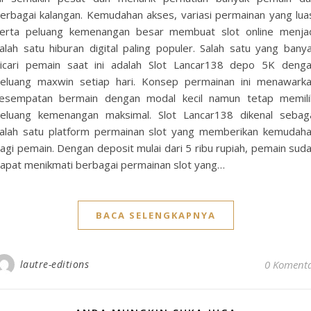
erbagai kalangan. Kemudahan akses, variasi permainan yang lua
erta peluang kemenangan besar membuat slot online menja
alah satu hiburan digital paling populer. Salah satu yang bany
icari pemain saat ini adalah Slot Lancar138 depo 5K deng
eluang maxwin setiap hari. Konsep permainan ini menawark
esempatan bermain dengan modal kecil namun tetap memili
eluang kemenangan maksimal. Slot Lancar138 dikenal sebag
alah satu platform permainan slot yang memberikan kemudah
agi pemain. Dengan deposit mulai dari 5 ribu rupiah, pemain sud
apat menikmati berbagai permainan slot yang…
BACA SELENGKAPNYA
lautre-editions
0 Koment