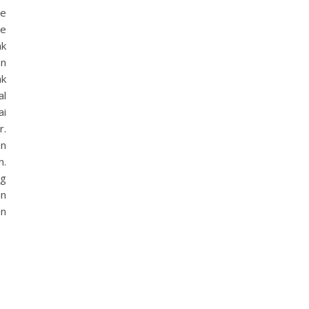
me
ne
ak
an
ak
al
ai
r.
an
n.
ng
in
an