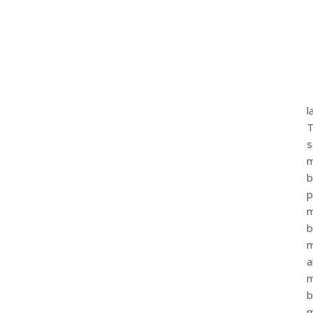
l
T
s
m
b
p
m
b
m
a
m
b
m