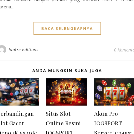
arena…
BACA SELENGKAPNYA
lautre-editions
0 Koment
ANDA MUNGKIN SUKA JUGA
Perbandingan
Situs Slot
Akun Pro
lot Gacor
Online Resmi
IOGSPORT
epo 5K vs 10K:
IOGSPORT
Server Jepang: