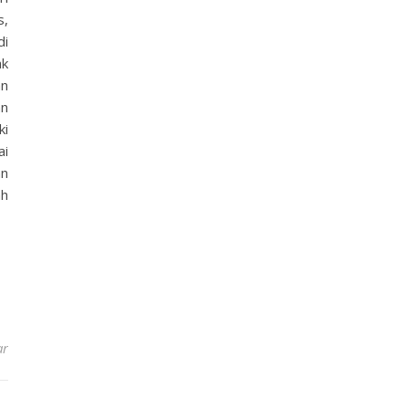
s,
di
ak
an
an
ki
ai
an
ah
ar