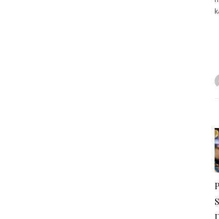
k
S
D