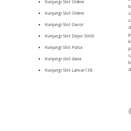
Kunjungi
Slot Online
b
Kunjungi
Slot Online
s
s
Kunjungi
Slot Gacor
d
p
Kunjungi
Slot Depo 5000
k
Kunjungi
Slot Pulsa
p
s
Kunjungi
slot dana
b
d
Kunjungi
Slot Lancar138