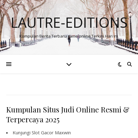
LAUTRE-EDITIONS
Kumpulan Berita Terbaru game online Terkini Hari Ini.
Kumpulan Situs Judi Online Resmi &
Terpercaya 2025
Kunjungi
Slot Gacor Maxwin