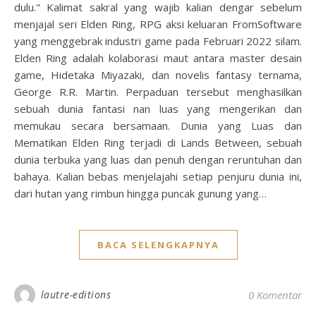
dulu." Kalimat sakral yang wajib kalian dengar sebelum
menjajal seri Elden Ring, RPG aksi keluaran FromSoftware
yang menggebrak industri game pada Februari 2022 silam.
Elden Ring adalah kolaborasi maut antara master desain
game, Hidetaka Miyazaki, dan novelis fantasy ternama,
George R.R. Martin. Perpaduan tersebut menghasilkan
sebuah dunia fantasi nan luas yang mengerikan dan
memukau secara bersamaan. Dunia yang Luas dan
Mematikan Elden Ring terjadi di Lands Between, sebuah
dunia terbuka yang luas dan penuh dengan reruntuhan dan
bahaya. Kalian bebas menjelajahi setiap penjuru dunia ini,
dari hutan yang rimbun hingga puncak gunung yang…
BACA SELENGKAPNYA
lautre-editions
0 Komentar