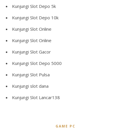
Kunjungi
Slot Depo 5k
Kunjungi
Slot Depo 10k
Kunjungi
Slot Online
Kunjungi
Slot Online
Kunjungi
Slot Gacor
Kunjungi
Slot Depo 5000
Kunjungi
Slot Pulsa
Kunjungi
slot dana
Kunjungi
Slot Lancar138
GAME PC