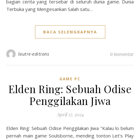
bagian cerita yang tersebar di seluruh dunia game. Dunia
Terbuka yang Mengesankan Salah satu…
BACA SELENGKAPNYA
lautre-editions
0 Komentar
GAME PC
Elden Ring: Sebuah Odise
Penggilakan Jiwa
April 17, 2024
Elden Ring: Sebuah Odise Penggilakan Jiwa "Kalau lo belum
pernah main game Soulsborne, mending tonton Let’s Play