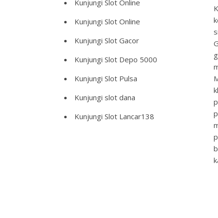
Kunjungi
Slot Online
K
k
Kunjungi
Slot Online
s
Kunjungi
Slot Gacor
G
g
Kunjungi
Slot Depo 5000
m
Kunjungi
Slot Pulsa
M
k
Kunjungi
slot dana
p
p
Kunjungi
Slot Lancar138
m
p
b
k