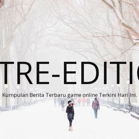
TRE-EDIT
Kumpulan Berita Terbaru game online Terkini Hari Ini.