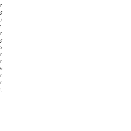
in
ng
).
n,
an
ng
TS
an
am
ai
an
an
n,