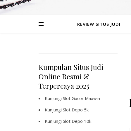
REVIEW SITUS JUDI
Kumpulan Situs Judi
Online Resmi &
Terpercaya 2025
Kunjungi
Slot Gacor Maxwin
Kunjungi
Slot Depo 5k
Kunjungi
Slot Depo 10k
H