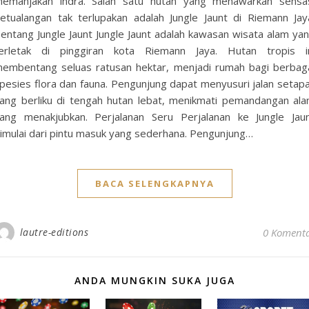
emanjakan indra. Salah satu hutan yang menawarkan sensa
etualangan tak terlupakan adalah Jungle Jaunt di Riemann Jay
entang Jungle Jaunt Jungle Jaunt adalah kawasan wisata alam ya
erletak di pinggiran kota Riemann Jaya. Hutan tropis i
embentang seluas ratusan hektar, menjadi rumah bagi berbag
pesies flora dan fauna. Pengunjung dapat menyusuri jalan setap
ang berliku di tengah hutan lebat, menikmati pemandangan al
ang menakjubkan. Perjalanan Seru Perjalanan ke Jungle Jau
imulai dari pintu masuk yang sederhana. Pengunjung…
BACA SELENGKAPNYA
lautre-editions
0 Koment
ANDA MUNGKIN SUKA JUGA