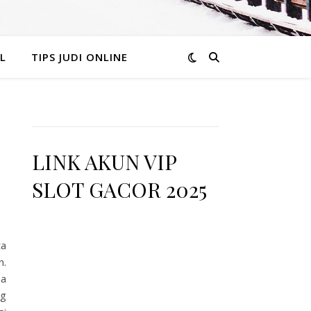
L
TIPS JUDI ONLINE
LINK AKUN VIP
SLOT GACOR 2025
ta
n.
ma
ng