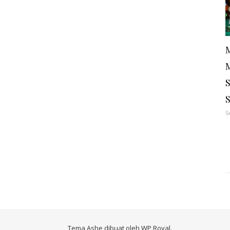
S
S
Tema Ashe dibuat oleh
WP Royal
.