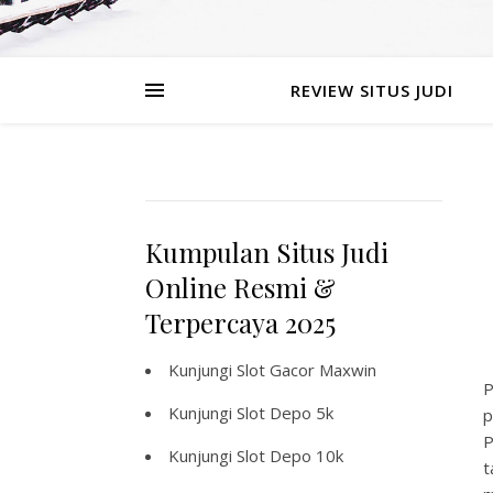
REVIEW SITUS JUDI
Kumpulan Situs Judi
Online Resmi &
Terpercaya 2025
Kunjungi
Slot Gacor Maxwin
P
Kunjungi
Slot Depo 5k
p
P
Kunjungi
Slot Depo 10k
t