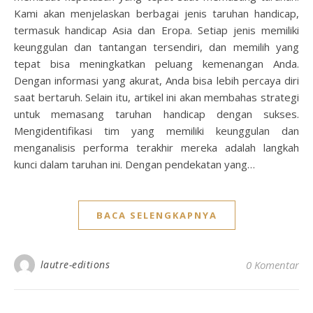
Kami akan menjelaskan berbagai jenis taruhan handicap,
termasuk handicap Asia dan Eropa. Setiap jenis memiliki
keunggulan dan tantangan tersendiri, dan memilih yang
tepat bisa meningkatkan peluang kemenangan Anda.
Dengan informasi yang akurat, Anda bisa lebih percaya diri
saat bertaruh. Selain itu, artikel ini akan membahas strategi
untuk memasang taruhan handicap dengan sukses.
Mengidentifikasi tim yang memiliki keunggulan dan
menganalisis performa terakhir mereka adalah langkah
kunci dalam taruhan ini. Dengan pendekatan yang…
BACA SELENGKAPNYA
lautre-editions
0 Komentar