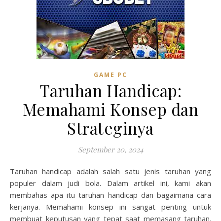
GAME PC
Taruhan Handicap:
Memahami Konsep dan
Strateginya
September 20, 2024
Taruhan handicap adalah salah satu jenis taruhan yang
populer dalam judi bola. Dalam artikel ini, kami akan
membahas apa itu taruhan handicap dan bagaimana cara
kerjanya. Memahami konsep ini sangat penting untuk
membuat keputusan yang tepat saat memasang taruhan.