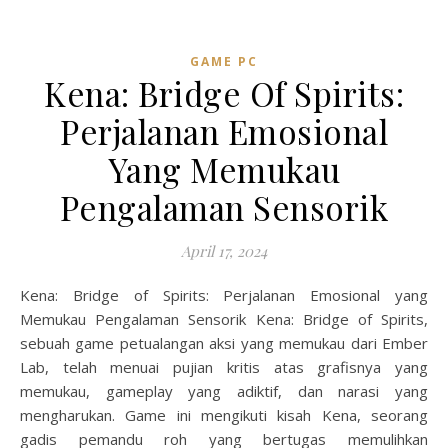
GAME PC
Kena: Bridge Of Spirits:
Perjalanan Emosional
Yang Memukau
Pengalaman Sensorik
April 17, 2024
Kena: Bridge of Spirits: Perjalanan Emosional yang
Memukau Pengalaman Sensorik Kena: Bridge of Spirits,
sebuah game petualangan aksi yang memukau dari Ember
Lab, telah menuai pujian kritis atas grafisnya yang
memukau, gameplay yang adiktif, dan narasi yang
mengharukan. Game ini mengikuti kisah Kena, seorang
gadis pemandu roh yang bertugas memulihkan