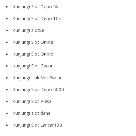
Kunjungi
Slot Depo 5k
Kunjungi
Slot Depo 10k
Kunjungi
slot88
Kunjungi
Slot Online
Kunjungi
Slot Online
Kunjungi
Slot Gacor
Kunjungi
Link Slot Gacor
Kunjungi
Slot Depo 5000
Kunjungi
Slot Pulsa
Kunjungi
slot dana
Kunjungi
Slot Lancar138