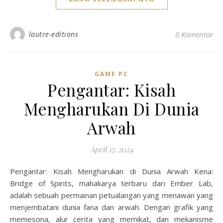
lautre-editions
0 Komentar
GAME PC
Pengantar: Kisah
Mengharukan Di Dunia
Arwah
April 17, 2024
Pengantar: Kisah Mengharukan di Dunia Arwah Kena:
Bridge of Spirits, mahakarya terbaru dari Ember Lab,
adalah sebuah permainan petualangan yang menawan yang
menjembatani dunia fana dan arwah. Dengan grafik yang
memesona, alur cerita yang memikat, dan mekanisme