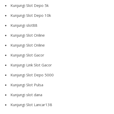
Kunjungi
Slot Depo 5k
Kunjungi
Slot Depo 10k
Kunjungi
slot88
Kunjungi
Slot Online
Kunjungi
Slot Online
Kunjungi
Slot Gacor
Kunjungi
Link Slot Gacor
Kunjungi
Slot Depo 5000
Kunjungi
Slot Pulsa
Kunjungi
slot dana
Kunjungi
Slot Lancar138