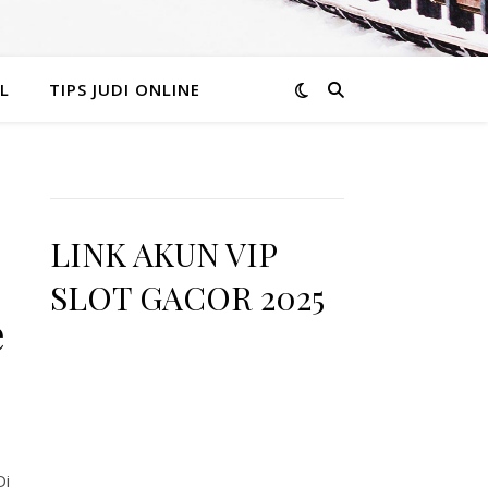
L
TIPS JUDI ONLINE
LINK AKUN VIP
SLOT GACOR 2025
e
Di