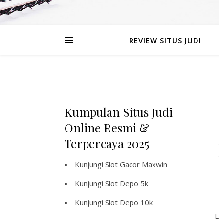
REVIEW SITUS JUDI
Kumpulan Situs Judi
Online Resmi &
Terpercaya 2025
Kunjungi
Slot Gacor Maxwin
Kunjungi
Slot Depo 5k
Kunjungi
Slot Depo 10k
L