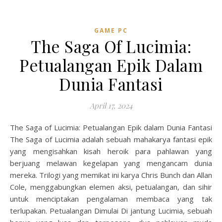
GAME PC
The Saga Of Lucimia:
Petualangan Epik Dalam
Dunia Fantasi
April 17, 2024
The Saga of Lucimia: Petualangan Epik dalam Dunia Fantasi
The Saga of Lucimia adalah sebuah mahakarya fantasi epik
yang mengisahkan kisah heroik para pahlawan yang
berjuang melawan kegelapan yang mengancam dunia
mereka. Trilogi yang memikat ini karya Chris Bunch dan Allan
Cole, menggabungkan elemen aksi, petualangan, dan sihir
untuk menciptakan pengalaman membaca yang tak
terlupakan. Petualangan Dimulai Di jantung Lucimia, sebuah