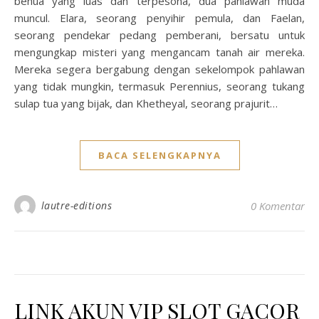
benua yang luas dan terpesona, dua pahlawan muda
muncul. Elara, seorang penyihir pemula, dan Faelan,
seorang pendekar pedang pemberani, bersatu untuk
mengungkap misteri yang mengancam tanah air mereka.
Mereka segera bergabung dengan sekelompok pahlawan
yang tidak mungkin, termasuk Perennius, seorang tukang
sulap tua yang bijak, dan Khetheyal, seorang prajurit…
BACA SELENGKAPNYA
lautre-editions
0 Komentar
LINK AKUN VIP SLOT GACOR