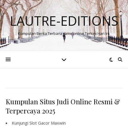
LAUTRE-EDITIONS
Kumpulan Berita Terbaru game online Terkini Hari Ini.
Kumpulan Situs Judi Online Resmi &
Terpercaya 2025
Kunjungi
Slot Gacor Maxwin