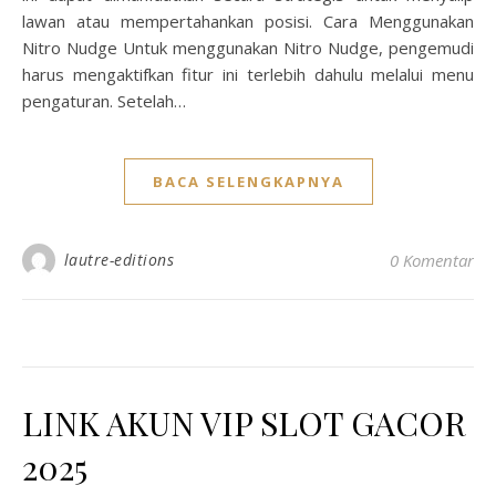
lawan atau mempertahankan posisi. Cara Menggunakan
Nitro Nudge Untuk menggunakan Nitro Nudge, pengemudi
harus mengaktifkan fitur ini terlebih dahulu melalui menu
pengaturan. Setelah…
BACA SELENGKAPNYA
lautre-editions
0 Komentar
LINK AKUN VIP SLOT GACOR
2025