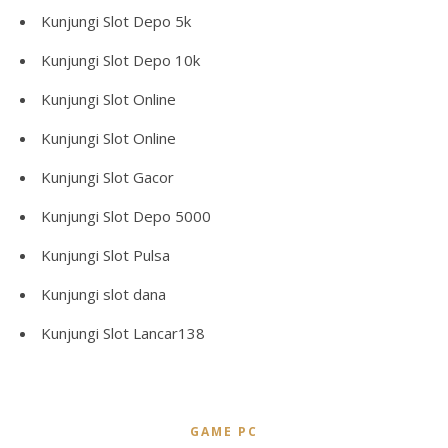
Kunjungi
Slot Depo 5k
Kunjungi
Slot Depo 10k
Kunjungi
Slot Online
Kunjungi
Slot Online
Kunjungi
Slot Gacor
Kunjungi
Slot Depo 5000
Kunjungi
Slot Pulsa
Kunjungi
slot dana
Kunjungi
Slot Lancar138
GAME PC