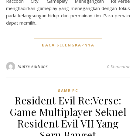
Raccoon City. Gameplay Menegangkan Re:Verse
menghadirkan gameplay yang menegangkan dengan fokus
pada kelangsungan hidup dan permainan tim. Para pemain
dapat memilih…
BACA SELENGKAPNYA
lautre-editions
0 Komentar
GAME PC
Resident Evil Re:Verse:
Game Multiplayer Sekuel
Resident Evil VII Yang
Seru Banget