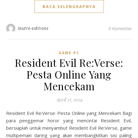
BACA SELENGKAPNYA
lautre-editions
0 Komentar
GAME PC
Resident Evil Re:Verse:
Pesta Online Yang
Mencekam
April 17, 2024
Resident Evil Re:Verse: Pesta Online yang Mencekam Bagi
para penggemar horor yang mencintai Resident Evil,
bersiaplah untuk menyambut Resident Evil Re:Verse, game
multipemain daring yang akan membangkitkan sisi paling