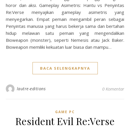
horor dan aksi. Gameplay Asimetris: Hantu vs Penyintas
Re:Verse menyajikan gameplay asimetris yang
menyegarkan. Empat pemain mengambil peran sebagai
Penyintas manusia yang harus bekerja sama dan bertahan
hidup melawan satu pemain yang mengendalikan
Bioweapon (monster), seperti Nemesis atau Jack Baker.
Bioweapon memiliki kekuatan luar biasa dan mampu…
BACA SELENGKAPNYA
lautre-editions
0 Komentar
GAME PC
Resident Evil Re:Verse