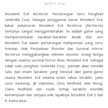
April 17, 2024
Resident Evil Re:Verse: Pertarungan Seru Penghuni
Umbrella Corp. Sebagai penggemar berat Resident Evil,
kabar peluncuran Resident Evil Re:Verse (Re:Verse)
tentunya sangat menggembirakan. Ini adalah game yang
mempertemukan karakter-karakter ikonik dari seri
Resident Evil dalam pertarungan multipemain yang seru.
Konsep Unik Perpaduan Shooter dan Survival Horror
Re:Verse menggabungkan elemen shooter orang ketiga
dengan nuansa survival horror khas Resident Evil. Sebagai
salah satu penghuni Umbrella Corp., pemain akan memilih
satu dari enam karakter yang berasal dari game-game
utama Resident Evil selama enam tahun terakhir, yaitu
Leon Kennedy, Jill Valentine, Chris Redfield, Ada Wong,
Claire Redfield, dan Hunk. Setiap karakter memiliki
kemampuan dan senjata unik, layaknya Resident Evil 5 dan
6. Kamu bisa…