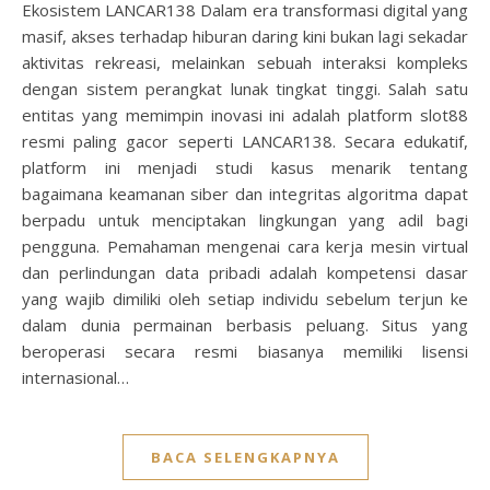
Ekosistem LANCAR138 Dalam era transformasi digital yang
masif, akses terhadap hiburan daring kini bukan lagi sekadar
aktivitas rekreasi, melainkan sebuah interaksi kompleks
dengan sistem perangkat lunak tingkat tinggi. Salah satu
entitas yang memimpin inovasi ini adalah platform slot88
resmi paling gacor seperti LANCAR138. Secara edukatif,
platform ini menjadi studi kasus menarik tentang
bagaimana keamanan siber dan integritas algoritma dapat
berpadu untuk menciptakan lingkungan yang adil bagi
pengguna. Pemahaman mengenai cara kerja mesin virtual
dan perlindungan data pribadi adalah kompetensi dasar
yang wajib dimiliki oleh setiap individu sebelum terjun ke
dalam dunia permainan berbasis peluang. Situs yang
beroperasi secara resmi biasanya memiliki lisensi
internasional…
BACA SELENGKAPNYA