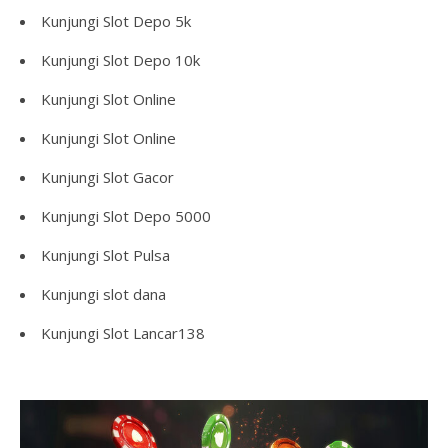
Kunjungi
Slot Depo 5k
Kunjungi
Slot Depo 10k
Kunjungi
Slot Online
Kunjungi
Slot Online
Kunjungi
Slot Gacor
Kunjungi
Slot Depo 5000
Kunjungi
Slot Pulsa
Kunjungi
slot dana
Kunjungi
Slot Lancar138