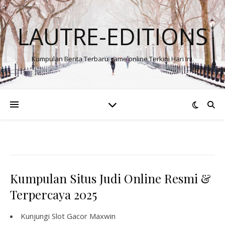
LAUTRE-EDITIONS
Kumpulan Berita Terbaru game online Terkini Hari Ini.
Kumpulan Situs Judi Online Resmi &
Terpercaya 2025
Kunjungi
Slot Gacor Maxwin