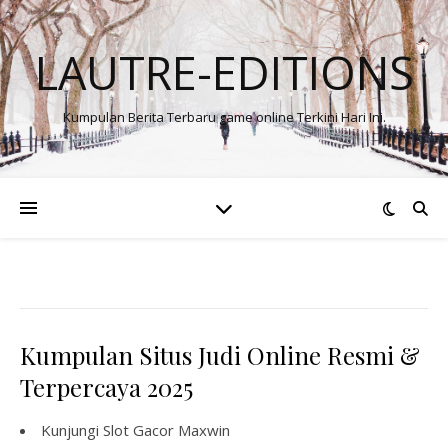
LAUTRE-EDITIONS
Kumpulan Berita Terbaru game online Terkini Hari Ini.
Kumpulan Situs Judi Online Resmi &
Terpercaya 2025
Kunjungi
Slot Gacor Maxwin