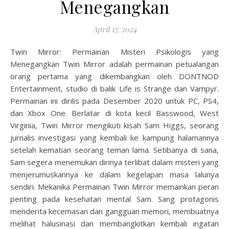
Menegangkan
April 17, 2024
Twin Mirror: Permainan Misteri Psikologis yang
Menegangkan Twin Mirror adalah permainan petualangan
orang pertama yang dikembangkan oleh DONTNOD
Entertainment, studio di balik Life is Strange dan Vampyr.
Permainan ini dirilis pada Desember 2020 untuk PC, PS4,
dan Xbox One. Berlatar di kota kecil Basswood, West
Virginia, Twin Mirror mengikuti kisah Sam Higgs, seorang
jurnalis investigasi yang kembali ke kampung halamannya
setelah kematian seorang teman lama. Setibanya di sana,
Sam segera menemukan dirinya terlibat dalam misteri yang
menjerumuskannya ke dalam kegelapan masa lalunya
sendiri. Mekanika Permainan Twin Mirror memainkan peran
penting pada kesehatan mental Sam. Sang protagonis
menderita kecemasan dan gangguan memori, membuatnya
melihat halusinasi dan membangkitkan kembali ingatan