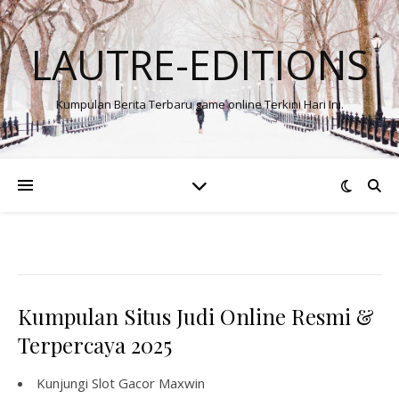
LAUTRE-EDITIONS
Kumpulan Berita Terbaru game online Terkini Hari Ini.
Kumpulan Situs Judi Online Resmi &
Terpercaya 2025
Kunjungi
Slot Gacor Maxwin