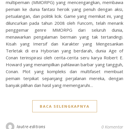
multipemain (MMORPG) yang mencengangkan, membawa
pemain ke dunia fantasi heroik yang penuh dengan aksi,
petualangan, dan politik licik. Game yang memikat ini, yang
diluncurkan pada tahun 2008 oleh Funcom, telah menarik
penggemar genre MMORPG dari seluruh dunia,
menawarkan pengalaman bermain yang tak tertandingi.
Kisah yang Imersif dan Karakter yang Mengesankan
Terletak di era Hyborian yang berdarah, dunia Age of
Conan terinspirasi oleh cerita-cerita seru karya Robert E.
Howard yang menampilkan pahlawan barbar yang tangguh,
Conan. Plot yang kompleks dan multifaset membuat
pemain terpikat sepanjang perjalanan mereka, dengan
banyak pilihan dan hasil yang memengaruhi…
BACA SELENGKAPNYA
lautre-editions
0 Komentar