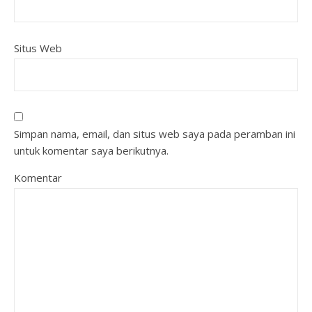
Situs Web
Simpan nama, email, dan situs web saya pada peramban ini
untuk komentar saya berikutnya.
Komentar