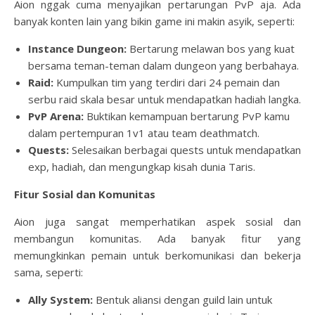
Aion nggak cuma menyajikan pertarungan PvP aja. Ada
banyak konten lain yang bikin game ini makin asyik, seperti:
Instance Dungeon:
Bertarung melawan bos yang kuat
bersama teman-teman dalam dungeon yang berbahaya.
Raid:
Kumpulkan tim yang terdiri dari 24 pemain dan
serbu raid skala besar untuk mendapatkan hadiah langka.
PvP Arena:
Buktikan kemampuan bertarung PvP kamu
dalam pertempuran 1v1 atau team deathmatch.
Quests:
Selesaikan berbagai quests untuk mendapatkan
exp, hadiah, dan mengungkap kisah dunia Taris.
Fitur Sosial dan Komunitas
Aion juga sangat memperhatikan aspek sosial dan
membangun komunitas. Ada banyak fitur yang
memungkinkan pemain untuk berkomunikasi dan bekerja
sama, seperti:
Ally System:
Bentuk aliansi dengan guild lain untuk