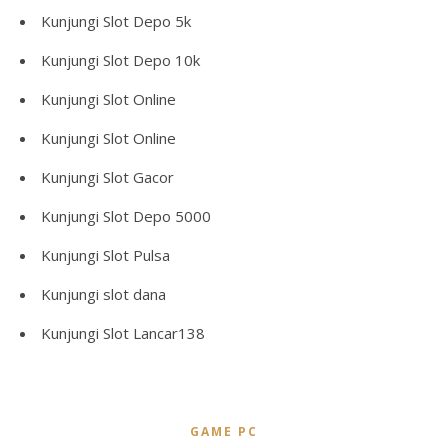
Kunjungi
Slot Depo 5k
Kunjungi
Slot Depo 10k
Kunjungi
Slot Online
Kunjungi
Slot Online
Kunjungi
Slot Gacor
Kunjungi
Slot Depo 5000
Kunjungi
Slot Pulsa
Kunjungi
slot dana
Kunjungi
Slot Lancar138
GAME PC