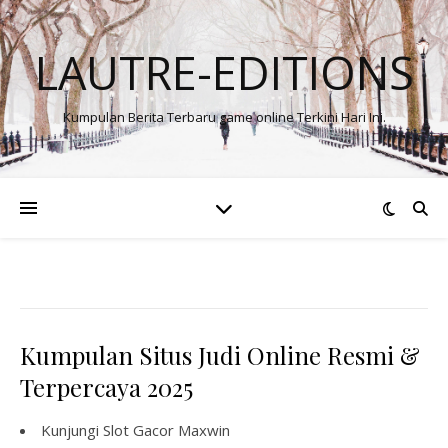
LAUTRE-EDITIONS
Kumpulan Berita Terbaru game online Terkini Hari Ini.
Kumpulan Situs Judi Online Resmi &
Terpercaya 2025
Kunjungi
Slot Gacor Maxwin