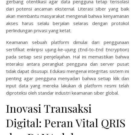
gerbang otentikasi agar data pengguna tetap terisolasi
dari potensi ancaman eksternal. Literasi siber yang baik
akan membantu masyarakat mengenali bahwa kenyamanan
akses harus selalu berjalan selaras dengan protokol
perlindungan privasi yang ketat.
Keamanan sebuah platform dimulai dari penggunaan
sertifikat enkripsi ujung-ke-ujung (End-to-End Encryption)
pada setiap sesi penjelajahan. Hal ini memastikan bahwa
interaksi antara perangkat pengguna dan server pusat
tidak dapat disusupi. Edukasi mengenai integritas sistem ini
penting agar pengguna menyadari bahwa setiap klik dan
input data yang mereka lakukan di platform resmi telah
diproteksi oleh standar industri keamanan siber global.
Inovasi Transaksi
Digital: Peran Vital QRIS