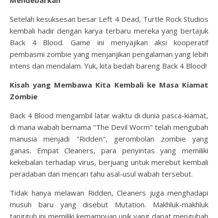
Setelah kesuksesan besar Left 4 Dead, Turtle Rock Studios
kembali hadir dengan karya terbaru mereka yang bertajuk
Back 4 Blood. Game ini menyajikan aksi kooperatif
pembasmi zombie yang menjanjikan pengalaman yang lebih
intens dan mendalam. Yuk, kita bedah bareng Back 4 Blood!
Kisah yang Membawa Kita Kembali ke Masa Kiamat
Zombie
Back 4 Blood mengambil latar waktu di dunia pasca-kiamat,
di mana wabah bernama "The Devil Worm" telah mengubah
manusia menjadi "Ridden", gerombolan zombie yang
ganas. Empat Cleaners, para penyintas yang memiliki
kekebalan terhadap virus, berjuang untuk merebut kembali
peradaban dan mencari tahu asal-usul wabah tersebut.
Tidak hanya melawan Ridden, Cleaners juga menghadapi
musuh baru yang disebut Mutation. Makhluk-makhluk
tangguh ini memiliki kemampuan unik yang dapat mengubah