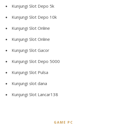
Kunjungi
Slot Depo 5k
Kunjungi
Slot Depo 10k
Kunjungi
Slot Online
Kunjungi
Slot Online
Kunjungi
Slot Gacor
Kunjungi
Slot Depo 5000
Kunjungi
Slot Pulsa
Kunjungi
slot dana
Kunjungi
Slot Lancar138
GAME PC