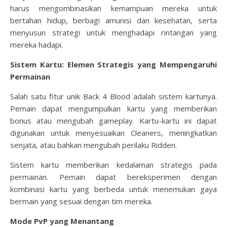
harus mengombinasikan kemampuan mereka untuk
bertahan hidup, berbagi amunisi dan kesehatan, serta
menyusun strategi untuk menghadapi rintangan yang
mereka hadapi.
Sistem Kartu: Elemen Strategis yang Mempengaruhi
Permainan
Salah satu fitur unik Back 4 Blood adalah sistem kartunya.
Pemain dapat mengumpulkan kartu yang memberikan
bonus atau mengubah gameplay. Kartu-kartu ini dapat
digunakan untuk menyesuaikan Cleaners, meningkatkan
senjata, atau bahkan mengubah perilaku Ridden.
Sistem kartu memberikan kedalaman strategis pada
permainan. Pemain dapat bereksperimen dengan
kombinasi kartu yang berbeda untuk menemukan gaya
bermain yang sesuai dengan tim mereka.
Mode PvP yang Menantang