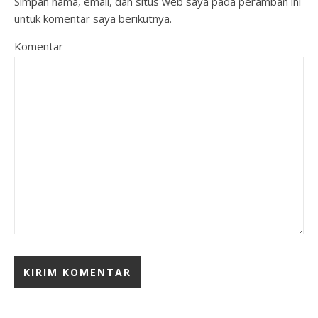
Simpan nama, email, dan situs web saya pada peramban ini
untuk komentar saya berikutnya.
Komentar