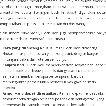
ya. Setiap pemain memiliki kemampuan untuk melakukan "bash" 
lok-blok tetangga, menghancurkannya dan membuat mus
erpental ke udara. Serangan bash ini dapat digunakan seca
trategis untuk merebut kendali atas titik kemenanga
empertahankan posisi, atau melarikan diri dari bahaya.
elain sistem "blok bash", Block Bash juga memperkenalkan bany
itur baru ke dalam Minecraft. Ini termasuk:
Peta yang dirancang khusus:
Peta Block Bash dirancang
khusus untuk pertempuran yang kompetitif, dengan banyak
rintangan, celah, dan rute tersembunyi.
Senjata baru:
Block Bash memperkenalkan senjata baru sepert
senjata otomatis, busur peledak, dan granat TNT. Senjata-
senjata ini memberikan opsi pertempuran baru dan
memungkinkan pemain untuk menyesuaikan gaya bermain
mereka.
Armor yang dapat disesuaikan:
Pemain dapat menyesuaikan
armor mereka dengan berbagai pesona dan peningkatan, yang
memengaruhi statistik seperti kecepatan, kerusakan, dan