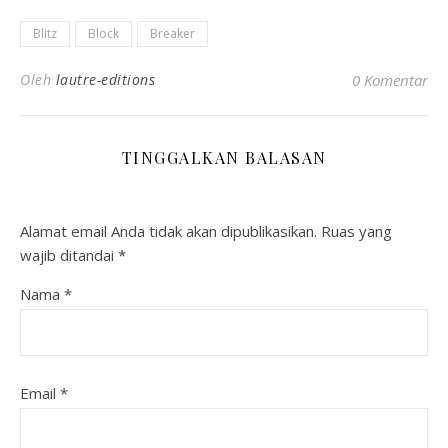
Blitz
Block
Breaker
Oleh
lautre-editions
0 Komentar
TINGGALKAN BALASAN
Alamat email Anda tidak akan dipublikasikan.
Ruas yang
wajib ditandai
*
Nama
*
Email
*