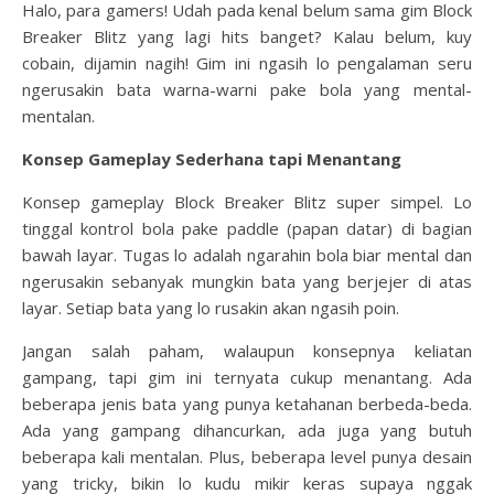
Halo, para gamers! Udah pada kenal belum sama gim Block
Breaker Blitz yang lagi hits banget? Kalau belum, kuy
cobain, dijamin nagih! Gim ini ngasih lo pengalaman seru
ngerusakin bata warna-warni pake bola yang mental-
mentalan.
Konsep Gameplay Sederhana tapi Menantang
Konsep gameplay Block Breaker Blitz super simpel. Lo
tinggal kontrol bola pake paddle (papan datar) di bagian
bawah layar. Tugas lo adalah ngarahin bola biar mental dan
ngerusakin sebanyak mungkin bata yang berjejer di atas
layar. Setiap bata yang lo rusakin akan ngasih poin.
Jangan salah paham, walaupun konsepnya keliatan
gampang, tapi gim ini ternyata cukup menantang. Ada
beberapa jenis bata yang punya ketahanan berbeda-beda.
Ada yang gampang dihancurkan, ada juga yang butuh
beberapa kali mentalan. Plus, beberapa level punya desain
yang tricky, bikin lo kudu mikir keras supaya nggak