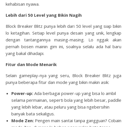
kehabisan nyawa.
Lebih dari 50 Level yang Bikin Nagih
Block Breaker Blitz punya lebih dari 50 level yang siap bikin
lo ketagihan. Setiap level punya desain yang unik, lengkap
dengan tantangannya masing-masing. Lo nggak akan
pernah bosen mainin gim ini, soalnya selalu ada hal baru
yang bakal dihadapi.
Fitur dan Mode Menarik
Selain gameplay-nya yang seru, Block Breaker Blitz juga
punya beberapa fitur dan mode yang bikin makin asik:
Power-up:
Ada berbagai power-up yang bisa lo ambil
selama permainan, seperti bola yang lebih besar, paddle
yang lebih lebar, atau peluru yang bisa ngebersihin
banyak bata sekaligus.
Mode Zen:
Pengen main santai tanpa gangguan? Cobain