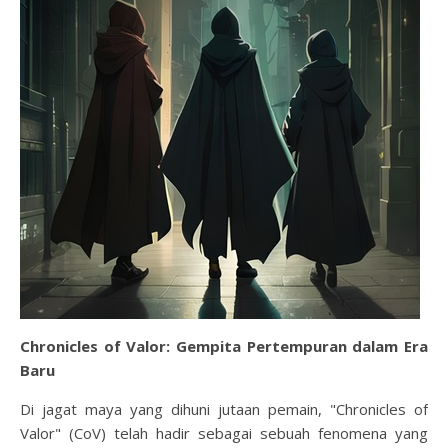
Chronicles of Valor: Gempita Pertempuran dalam Era
Baru
Di jagat maya yang dihuni jutaan pemain, "Chronicles of
Valor" (CoV) telah hadir sebagai sebuah fenomena yang