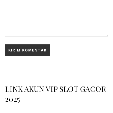
LINK AKUN VIP SLOT GACOR
2025