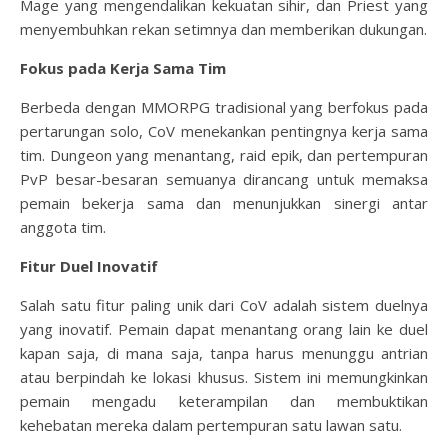
Mage yang mengendalikan kekuatan sihir, dan Priest yang
menyembuhkan rekan setimnya dan memberikan dukungan.
Fokus pada Kerja Sama Tim
Berbeda dengan MMORPG tradisional yang berfokus pada
pertarungan solo, CoV menekankan pentingnya kerja sama
tim. Dungeon yang menantang, raid epik, dan pertempuran
PvP besar-besaran semuanya dirancang untuk memaksa
pemain bekerja sama dan menunjukkan sinergi antar
anggota tim.
Fitur Duel Inovatif
Salah satu fitur paling unik dari CoV adalah sistem duelnya
yang inovatif. Pemain dapat menantang orang lain ke duel
kapan saja, di mana saja, tanpa harus menunggu antrian
atau berpindah ke lokasi khusus. Sistem ini memungkinkan
pemain mengadu keterampilan dan membuktikan
kehebatan mereka dalam pertempuran satu lawan satu.