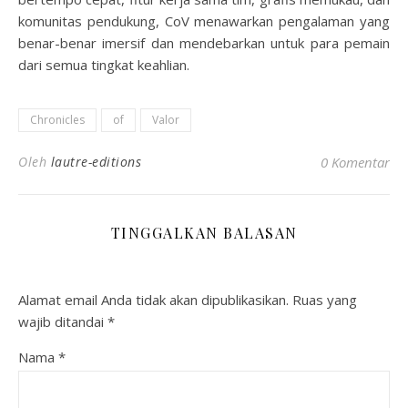
komunitas pendukung, CoV menawarkan pengalaman yang
benar-benar imersif dan mendebarkan untuk para pemain
dari semua tingkat keahlian.
Chronicles
of
Valor
Oleh
lautre-editions
0 Komentar
TINGGALKAN BALASAN
Alamat email Anda tidak akan dipublikasikan.
Ruas yang
wajib ditandai
*
Nama
*