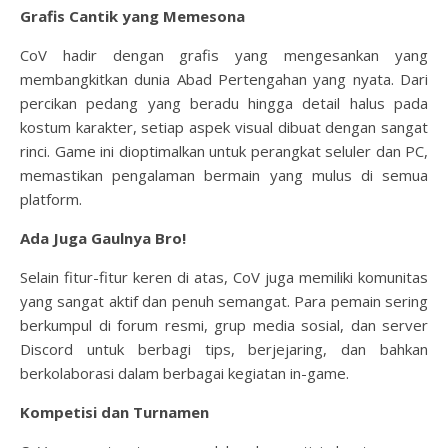
Grafis Cantik yang Memesona
CoV hadir dengan grafis yang mengesankan yang
membangkitkan dunia Abad Pertengahan yang nyata. Dari
percikan pedang yang beradu hingga detail halus pada
kostum karakter, setiap aspek visual dibuat dengan sangat
rinci. Game ini dioptimalkan untuk perangkat seluler dan PC,
memastikan pengalaman bermain yang mulus di semua
platform.
Ada Juga Gaulnya Bro!
Selain fitur-fitur keren di atas, CoV juga memiliki komunitas
yang sangat aktif dan penuh semangat. Para pemain sering
berkumpul di forum resmi, grup media sosial, dan server
Discord untuk berbagi tips, berjejaring, dan bahkan
berkolaborasi dalam berbagai kegiatan in-game.
Kompetisi dan Turnamen