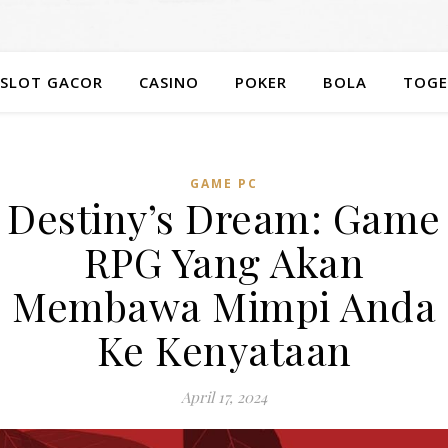
SLOT GACOR
CASINO
POKER
BOLA
TOGE
GAME PC
Destiny’s Dream: Game
RPG Yang Akan
Membawa Mimpi Anda
Ke Kenyataan
April 17, 2024