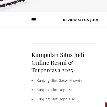
REVIEW SITUS JUDI
Kumpulan Situs Judi
Online Resmi &
Terpercaya 2025
Kunjungi
Slot Gacor Maxwin
Kunjungi
Slot Depo 5k
Kunjungi
Slot Depo 10k