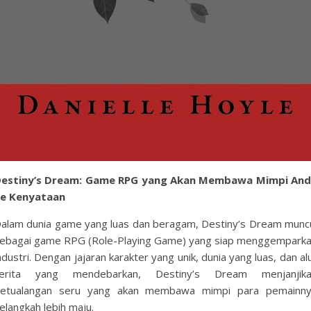
estiny’s Dream: Game RPG yang Akan Membawa Mimpi An
e Kenyataan
alam dunia game yang luas dan beragam, Destiny’s Dream munc
ebagai game RPG (Role-Playing Game) yang siap menggempark
ndustri. Dengan jajaran karakter yang unik, dunia yang luas, dan al
erita yang mendebarkan, Destiny’s Dream menjanjik
etualangan seru yang akan membawa mimpi para pemainn
elangkah lebih maju.