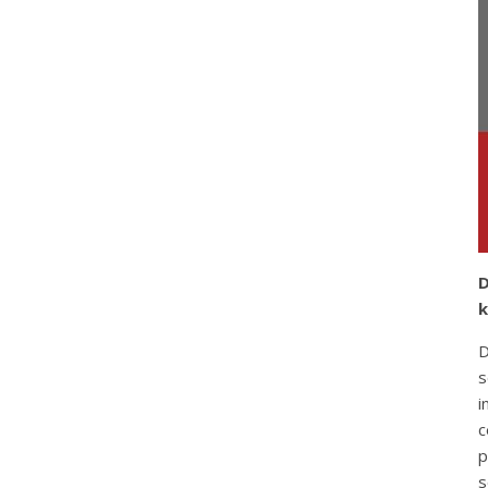
D
k
D
s
i
c
p
s