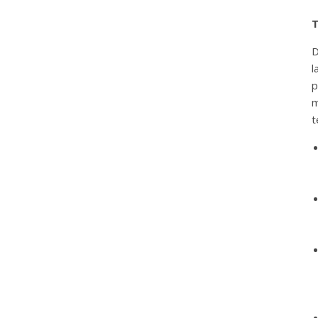
T
D
l
p
m
t