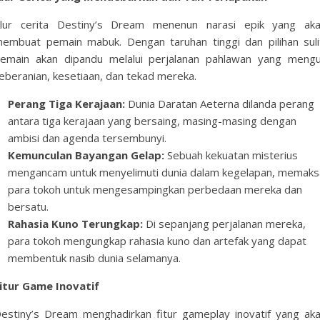
lur cerita Destiny’s Dream menenun narasi epik yang ak
embuat pemain mabuk. Dengan taruhan tinggi dan pilihan suli
emain akan dipandu melalui perjalanan pahlawan yang mengu
eberanian, kesetiaan, dan tekad mereka.
Perang Tiga Kerajaan:
Dunia Daratan Aeterna dilanda perang
antara tiga kerajaan yang bersaing, masing-masing dengan
ambisi dan agenda tersembunyi.
Kemunculan Bayangan Gelap:
Sebuah kekuatan misterius
mengancam untuk menyelimuti dunia dalam kegelapan, memaks
para tokoh untuk mengesampingkan perbedaan mereka dan
bersatu.
Rahasia Kuno Terungkap:
Di sepanjang perjalanan mereka,
para tokoh mengungkap rahasia kuno dan artefak yang dapat
membentuk nasib dunia selamanya.
itur Game Inovatif
estiny’s Dream menghadirkan fitur gameplay inovatif yang ak