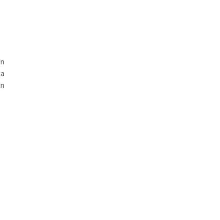
an
ga
an