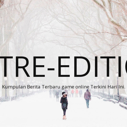
TRE-EDIT
Kumpulan Berita Terbaru game online Terkini Hari Ini.