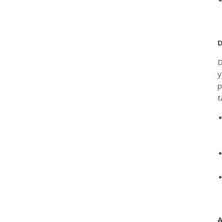
D
D
y
p
t
A