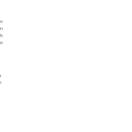
an
ri
oh
in
.
n