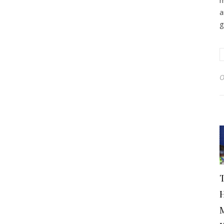
m
a
g
O