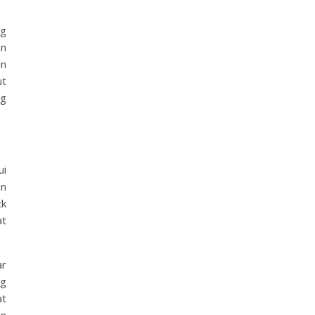
ng
an
an
ut
ng
ui
an
ck
at
ar
ng
t