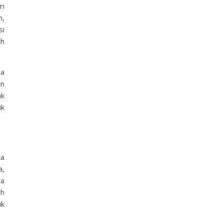
ri
n,
si
eh
ia
an
ak
uk
ta
a,
ya
ah
uk