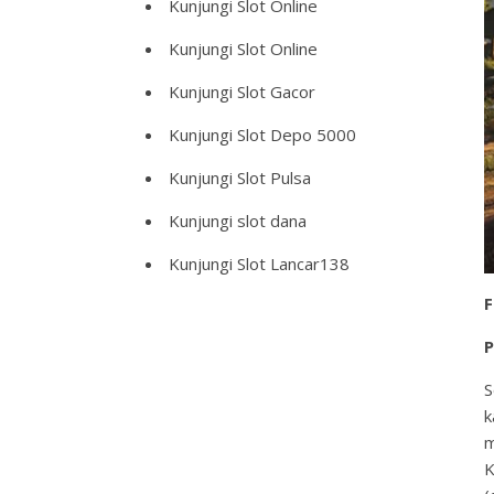
Kunjungi
Slot Online
Kunjungi
Slot Online
Kunjungi
Slot Gacor
Kunjungi
Slot Depo 5000
Kunjungi
Slot Pulsa
Kunjungi
slot dana
Kunjungi
Slot Lancar138
F
P
S
k
m
K