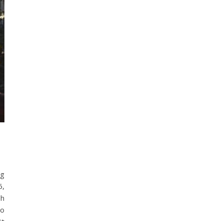
ng
6,
eh
lo