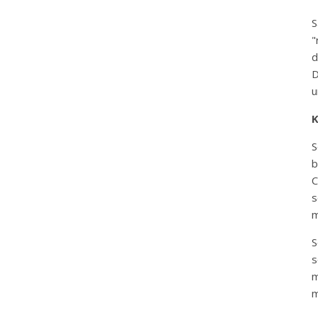
S
"
d
D
u
K
S
b
C
s
m
S
s
m