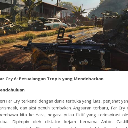
ar Cry 6: Petualangan Tropis yang Mendebarkan
endahuluan
eri Far Cry terkenal dengan dunia terbuka yang luas, penjahat ya
arismatik, dan aksi penuh tembakan. Angsuran terbaru, Far Cry 
embawa kita ke Yara, negara pulau fiktif yang terinspirasi ol
uba. Dipimpin oleh diktator kejam bernama Antón Castil