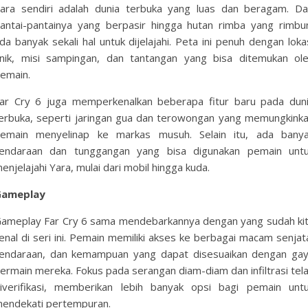
ara sendiri adalah dunia terbuka yang luas dan beragam. Da
antai-pantainya yang berpasir hingga hutan rimba yang rimbu
da banyak sekali hal untuk dijelajahi. Peta ini penuh dengan loka
nik, misi sampingan, dan tantangan yang bisa ditemukan ol
emain.
ar Cry 6 juga memperkenalkan beberapa fitur baru pada dun
erbuka, seperti jaringan gua dan terowongan yang memungkink
emain menyelinap ke markas musuh. Selain itu, ada bany
endaraan dan tunggangan yang bisa digunakan pemain unt
enjelajahi Yara, mulai dari mobil hingga kuda.
Gameplay
ameplay Far Cry 6 sama mendebarkannya dengan yang sudah ki
enal di seri ini. Pemain memiliki akses ke berbagai macam senjat
endaraan, dan kemampuan yang dapat disesuaikan dengan ga
ermain mereka. Fokus pada serangan diam-diam dan infiltrasi tel
iverifikasi, memberikan lebih banyak opsi bagi pemain unt
endekati pertempuran.