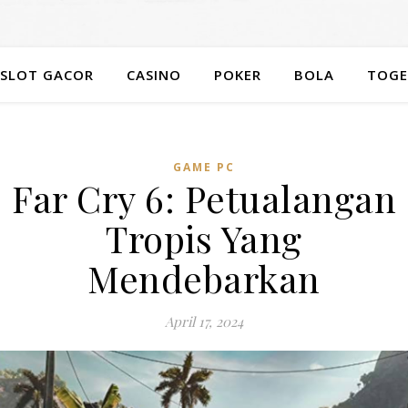
SLOT GACOR
CASINO
POKER
BOLA
TOGE
GAME PC
Far Cry 6: Petualangan
Tropis Yang
Mendebarkan
April 17, 2024