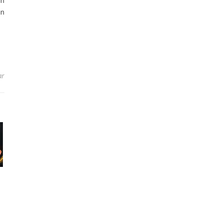
an
an
ar