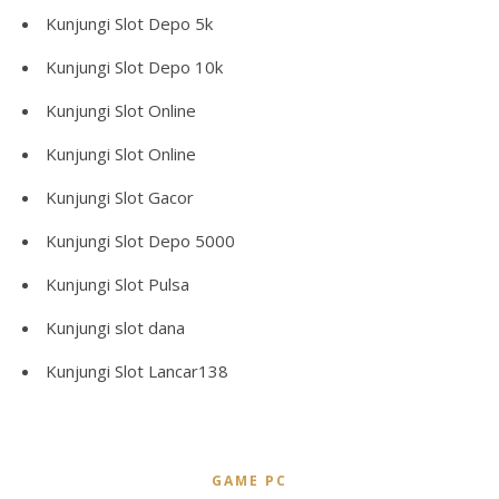
Kunjungi
Slot Depo 5k
Kunjungi
Slot Depo 10k
Kunjungi
Slot Online
Kunjungi
Slot Online
Kunjungi
Slot Gacor
Kunjungi
Slot Depo 5000
Kunjungi
Slot Pulsa
Kunjungi
slot dana
Kunjungi
Slot Lancar138
GAME PC