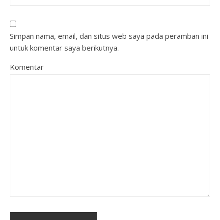
Simpan nama, email, dan situs web saya pada peramban ini
untuk komentar saya berikutnya.
Komentar