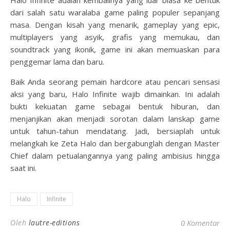
dari salah satu waralaba game paling populer sepanjang
masa. Dengan kisah yang menarik, gameplay yang epic,
multiplayers yang asyik, grafis yang memukau, dan
soundtrack yang ikonik, game ini akan memuaskan para
penggemar lama dan baru.
Baik Anda seorang pemain hardcore atau pencari sensasi
aksi yang baru, Halo Infinite wajib dimainkan. Ini adalah
bukti kekuatan game sebagai bentuk hiburan, dan
menjanjikan akan menjadi sorotan dalam lanskap game
untuk tahun-tahun mendatang. Jadi, bersiaplah untuk
melangkah ke Zeta Halo dan bergabunglah dengan Master
Chief dalam petualangannya yang paling ambisius hingga
saat ini.
Halo
Infinite
Oleh
lautre-editions
0 Komentar