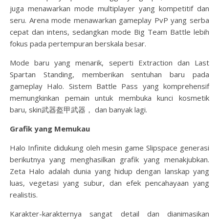
juga menawarkan mode multiplayer yang kompetitif dan
seru. Arena mode menawarkan gameplay PvP yang serba
cepat dan intens, sedangkan mode Big Team Battle lebih
fokus pada pertempuran berskala besar.
Mode baru yang menarik, seperti Extraction dan Last
Spartan Standing, memberikan sentuhan baru pada
gameplay Halo. Sistem Battle Pass yang komprehensif
memungkinkan pemain untuk membuka kunci kosmetik
baru, skin武器盔甲武器， dan banyak lagi.
Grafik yang Memukau
Halo Infinite didukung oleh mesin game Slipspace generasi
berikutnya yang menghasilkan grafik yang menakjubkan.
Zeta Halo adalah dunia yang hidup dengan lanskap yang
luas, vegetasi yang subur, dan efek pencahayaan yang
realistis.
Karakter-karakternya sangat detail dan dianimasikan