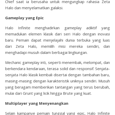
Chief saat ia berusaha untuk mengungkap rahasia Zeta
Halo dan menyelamatkan galaksi.
Gameplay yang Epic
Halo Infinite menghadirkan gameplay adiktif yang
memadukan elemen klasik dari seri Halo dengan inovasi
baru. Pemain dapat menjelajahi dunia terbuka yang luas
dari Zeta Halo, memilih misi mereka sendiri, dan
menghadapi musuh dalam berbagai lingkungan.
Mechanic gameplay inti, seperti menembak, melompat, dan
berkendara kendaraan, terasa solid dan responsif. Senjata-
senjata Halo klasik kembali disertai dengan tambahan baru,
masing-masing dengan karakteristik uniknya sendiri. Musuh
yang beragam memberikan tantangan yang terus berubah,
mulai dari Grunt yang licik hingga Brute yang kuat.
Multiplayer yang Menyenangkan
Selain kampanye pemain tunggal yang epic, Halo Infinite