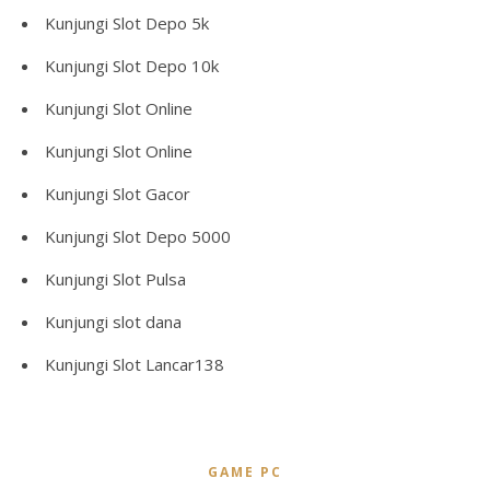
Kunjungi
Slot Depo 5k
Kunjungi
Slot Depo 10k
Kunjungi
Slot Online
Kunjungi
Slot Online
Kunjungi
Slot Gacor
Kunjungi
Slot Depo 5000
Kunjungi
Slot Pulsa
Kunjungi
slot dana
Kunjungi
Slot Lancar138
GAME PC