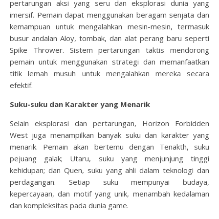
pertarungan aksi yang seru dan eksplorasi dunia yang
imersif. Pemain dapat menggunakan beragam senjata dan
kemampuan untuk mengalahkan mesin-mesin, termasuk
busur andalan Aloy, tombak, dan alat perang baru seperti
Spike Thrower. Sistem pertarungan taktis mendorong
pemain untuk menggunakan strategi dan memanfaatkan
titik lemah musuh untuk mengalahkan mereka secara
efektif.
Suku-suku dan Karakter yang Menarik
Selain eksplorasi dan pertarungan, Horizon Forbidden
West juga menampilkan banyak suku dan karakter yang
menarik. Pemain akan bertemu dengan Tenakth, suku
pejuang galak; Utaru, suku yang menjunjung tinggi
kehidupan; dan Quen, suku yang ahli dalam teknologi dan
perdagangan. Setiap suku mempunyai budaya,
kepercayaan, dan motif yang unik, menambah kedalaman
dan kompleksitas pada dunia game.