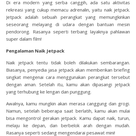
Di era modern yang serba canggih, ada satu aktivitas
rekreasi yang cukup memacu adrenalin, yaitu naik jetpack.
Jetpack adalah sebuah perangkat yang memungkinkan
seseorang melayang di udara dengan bantuan mesin
pendorong. Rasanya seperti terbang layaknya pahlawan
super dalam film!
Pengalaman Naik Jetpack
Naik jetpack tentu tidak boleh dilakukan sembarangan.
Biasanya, penyedia jasa jetpack akan memberikan briefing
singkat mengenai cara menggunakan perangkat tersebut
dengan aman. Setelah itu, kamu akan dipasangi jetpack
yang terhubung ke lengan dan punggung.
Awalnya, kamu mungkin akan merasa canggung dan grogi.
Namun, setelah beberapa saat berlatih, kamu akan mulai
bisa mengontrol gerakan jetpack. Kamu dapat naik, turun,
melaju ke depan, dan berbelok arah dengan mudah.
Rasanya seperti sedang mengendarai pesawat mini!