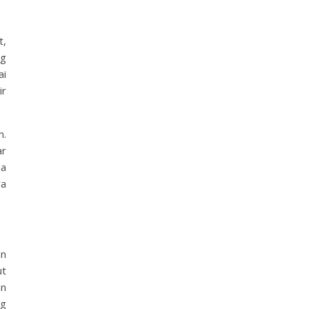
t,
ng
ai
ir
n.
ar
sa
ra
an
ut
an
ng