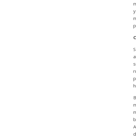
m
y
m
p
C
S
a
s
r
p
h
B
m
m
b
A
d