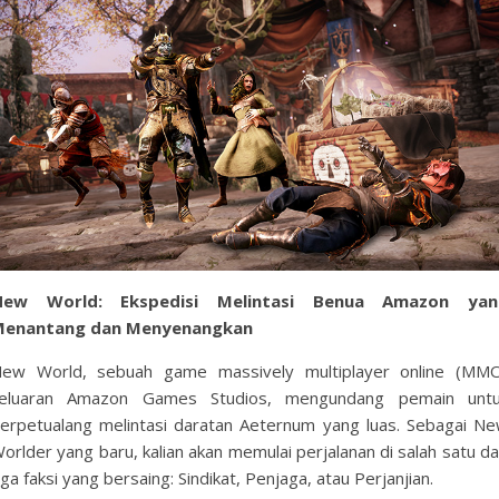
New World: Ekspedisi Melintasi Benua Amazon yan
Menantang dan Menyenangkan
ew World, sebuah game massively multiplayer online (MM
eluaran Amazon Games Studios, mengundang pemain unt
erpetualang melintasi daratan Aeternum yang luas. Sebagai N
orlder yang baru, kalian akan memulai perjalanan di salah satu da
iga faksi yang bersaing: Sindikat, Penjaga, atau Perjanjian.