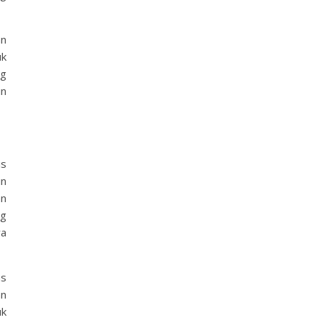
an
uk
ng
in
is
in
an
ng
ya
us
an
uk