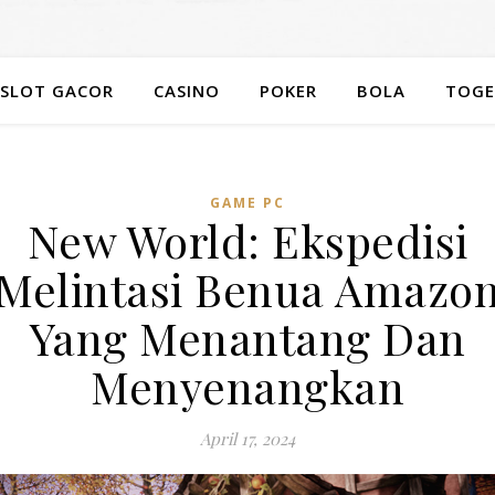
SLOT GACOR
CASINO
POKER
BOLA
TOGE
GAME PC
New World: Ekspedisi
Melintasi Benua Amazo
Yang Menantang Dan
Menyenangkan
April 17, 2024