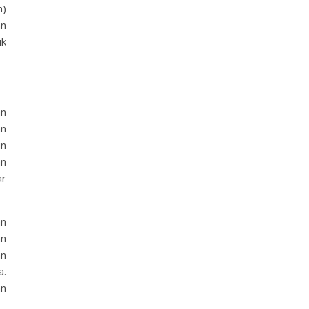
n)
an
uk
an
an
un
an
ar
an
an
an
a.
an