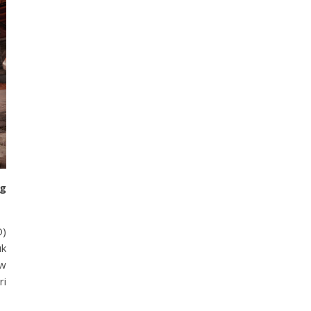
g
O)
uk
ew
ri