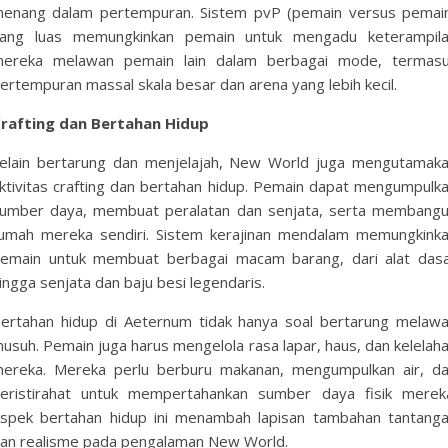
enang dalam pertempuran. Sistem pvP (pemain versus pemai
ang luas memungkinkan pemain untuk mengadu keterampil
ereka melawan pemain lain dalam berbagai mode, termas
ertempuran massal skala besar dan arena yang lebih kecil.
rafting dan Bertahan Hidup
elain bertarung dan menjelajah, New World juga mengutamak
ktivitas crafting dan bertahan hidup. Pemain dapat mengumpulk
umber daya, membuat peralatan dan senjata, serta membang
umah mereka sendiri. Sistem kerajinan mendalam memungkink
emain untuk membuat berbagai macam barang, dari alat das
ingga senjata dan baju besi legendaris.
ertahan hidup di Aeternum tidak hanya soal bertarung melaw
usuh. Pemain juga harus mengelola rasa lapar, haus, dan kelelah
ereka. Mereka perlu berburu makanan, mengumpulkan air, d
eristirahat untuk mempertahankan sumber daya fisik merek
spek bertahan hidup ini menambah lapisan tambahan tantang
an realisme pada pengalaman New World.