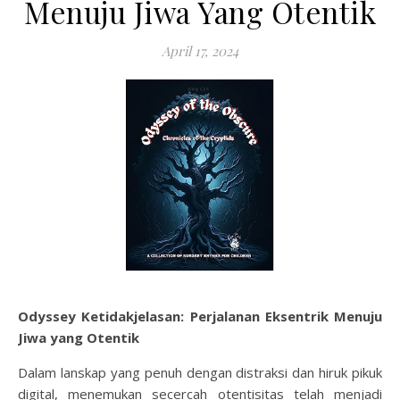
Menuju Jiwa Yang Otentik
April 17, 2024
Odyssey Ketidakjelasan: Perjalanan Eksentrik Menuju
Jiwa yang Otentik
Dalam lanskap yang penuh dengan distraksi dan hiruk pikuk
digital, menemukan secercah otentisitas telah menjadi