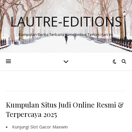
LAUTRE-EDITIONS
Kumpulan Berita Terbaru game online Terkini Hari Ini.
Kumpulan Situs Judi Online Resmi &
Terpercaya 2025
Kunjungi
Slot Gacor Maxwin