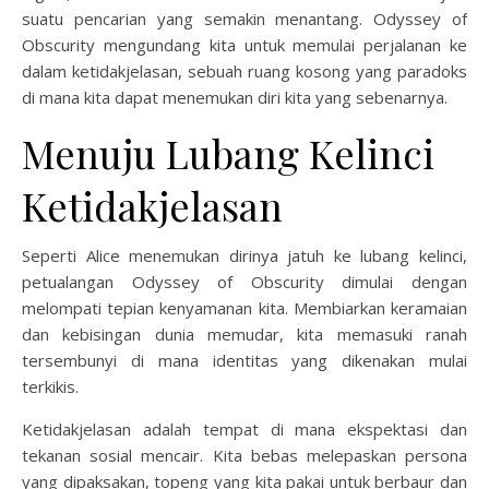
suatu pencarian yang semakin menantang. Odyssey of
Obscurity mengundang kita untuk memulai perjalanan ke
dalam ketidakjelasan, sebuah ruang kosong yang paradoks
di mana kita dapat menemukan diri kita yang sebenarnya.
Menuju Lubang Kelinci
Ketidakjelasan
Seperti Alice menemukan dirinya jatuh ke lubang kelinci,
petualangan Odyssey of Obscurity dimulai dengan
melompati tepian kenyamanan kita. Membiarkan keramaian
dan kebisingan dunia memudar, kita memasuki ranah
tersembunyi di mana identitas yang dikenakan mulai
terkikis.
Ketidakjelasan adalah tempat di mana ekspektasi dan
tekanan sosial mencair. Kita bebas melepaskan persona
yang dipaksakan, topeng yang kita pakai untuk berbaur dan