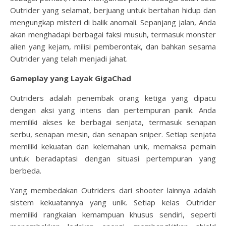
Outrider yang selamat, berjuang untuk bertahan hidup dan
mengungkap misteri di balik anomali. Sepanjang jalan, Anda
akan menghadapi berbagai faksi musuh, termasuk monster
alien yang kejam, milisi pemberontak, dan bahkan sesama
Outrider yang telah menjadi jahat.
Gameplay yang Layak GigaChad
Outriders adalah penembak orang ketiga yang dipacu
dengan aksi yang intens dan pertempuran panik. Anda
memiliki akses ke berbagai senjata, termasuk senapan
serbu, senapan mesin, dan senapan sniper. Setiap senjata
memiliki kekuatan dan kelemahan unik, memaksa pemain
untuk beradaptasi dengan situasi pertempuran yang
berbeda.
Yang membedakan Outriders dari shooter lainnya adalah
sistem kekuatannya yang unik. Setiap kelas Outrider
memiliki rangkaian kemampuan khusus sendiri, seperti