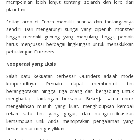
mempelajari lebih lanjut tentang sejarah dan lore dari
planet ini.
Setiap area di Enoch memiliki nuansa dan tantangannya
sendiri. Dari mengarungi sungai yang dipenuhi monster
hingga mendaki gunung yang menjulang tinggi, pemain
harus menguasai berbagai lingkungan untuk menaklukkan
petualangan Outriders.
Kooperasi yang Eksis
Salah satu kekuatan terbesar Outriders adalah mode
kooperatifnya. Pemain dapat membentuk tim
beranggotakan hingga tiga orang dan bergabung untuk
menghadapi tantangan bersama. Bekerja sama untuk
mengalahkan musuh yang kuat, menghidupkan kembali
rekan satu tim yang gugur, dan mengoordinasikan
kemampuan unik Anda menciptakan pengalaman yang
benar-benar mengasyikkan.