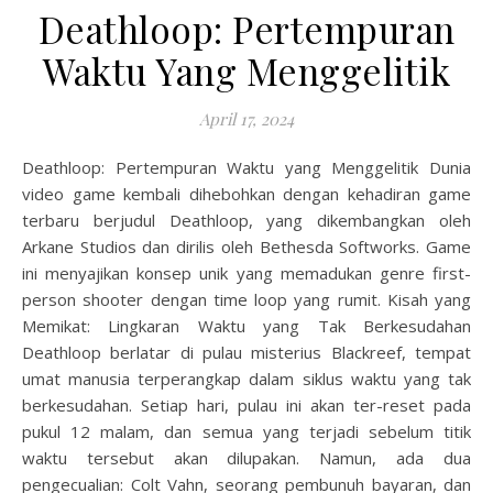
Deathloop: Pertempuran
Waktu Yang Menggelitik
April 17, 2024
Deathloop: Pertempuran Waktu yang Menggelitik Dunia
video game kembali dihebohkan dengan kehadiran game
terbaru berjudul Deathloop, yang dikembangkan oleh
Arkane Studios dan dirilis oleh Bethesda Softworks. Game
ini menyajikan konsep unik yang memadukan genre first-
person shooter dengan time loop yang rumit. Kisah yang
Memikat: Lingkaran Waktu yang Tak Berkesudahan
Deathloop berlatar di pulau misterius Blackreef, tempat
umat manusia terperangkap dalam siklus waktu yang tak
berkesudahan. Setiap hari, pulau ini akan ter-reset pada
pukul 12 malam, dan semua yang terjadi sebelum titik
waktu tersebut akan dilupakan. Namun, ada dua
pengecualian: Colt Vahn, seorang pembunuh bayaran, dan