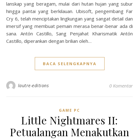
lanskap yang beragam, mulai dari hutan hujan yang subur
hingga pantai yang berkilauan. Ubisoft, pengembang Far
Cry 6, telah menciptakan lingkungan yang sangat detail dan
imersif yang membuat pemain merasa benar-benar ada di
sana. Antón Castillo, Sang Penjahat Kharismatik Antón
Castillo, diperankan dengan brilian oleh…
BACA SELENGKAPNYA
lautre-editions
0 Komentar
GAME PC
Little Nightmares II:
Petualangan Menakutkan