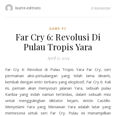
lautre-editions
0 Komentar
GAME PC
Far Cry 6: Revolusi Di
Pulau Tropis Yara
April 17, 2024
Far Cry 6: Revolusi di Pulau Tropis Yara Far Cry, seri
permainan aksi-petualangan yang telah lama dinanti,
kembali dengan entri terbaru yang eksplosif, Far Cry 6. Kali
ini, pemain akan menyusuri jalanan Yara, sebuah pulau
Karibia yang indah namun tertindas, dalam sebuah misi
untuk menggulingkan diktator kejam, Antón Castillo.
Menyelami Yara yang Menawan Yara adalah latar yang
memesona untuk seri Far Cry. Pulau ini menampilkan