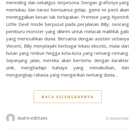
merinding dan sekaligus terpesona. Dengan grafisnya yang
memukau dan narasi bernuansa gelap, game ini pasti akan
meninggalkan kesan tak terlupakan. Premise yang Nyentrik
Little Devil Inside berpusat pada perjalanan Billy, seorang
pemburu monster yang dikirim untuk melacak makhluk gaib
yang meresahkan dunia. Bersama dengan asisten setianya
Vincent, Billy menjelajahi berbagai lokasi eksotis, mulai dari
hutan yang rimbun hingga kota-kota yang remang-remang.
Sepanjang jalan, mereka akan bertemu dengan karakter
unik, menghadapi bahaya yang menakutkan, dan
mengungkap rahasia yang mengerikan tentang dunia…
BACA SELENGKAPNYA
lautre-editions
0 Komentar