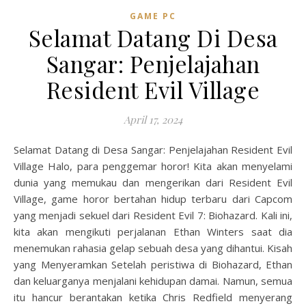
GAME PC
Selamat Datang Di Desa
Sangar: Penjelajahan
Resident Evil Village
April 17, 2024
Selamat Datang di Desa Sangar: Penjelajahan Resident Evil
Village Halo, para penggemar horor! Kita akan menyelami
dunia yang memukau dan mengerikan dari Resident Evil
Village, game horor bertahan hidup terbaru dari Capcom
yang menjadi sekuel dari Resident Evil 7: Biohazard. Kali ini,
kita akan mengikuti perjalanan Ethan Winters saat dia
menemukan rahasia gelap sebuah desa yang dihantui. Kisah
yang Menyeramkan Setelah peristiwa di Biohazard, Ethan
dan keluarganya menjalani kehidupan damai. Namun, semua
itu hancur berantakan ketika Chris Redfield menyerang