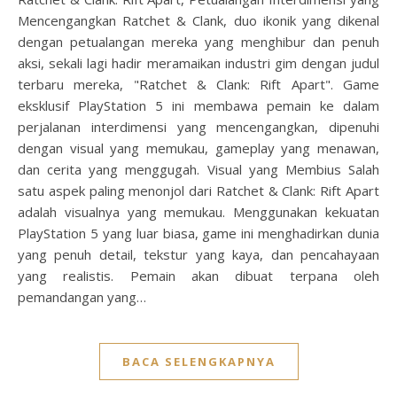
Mencengangkan Ratchet & Clank, duo ikonik yang dikenal
dengan petualangan mereka yang menghibur dan penuh
aksi, sekali lagi hadir meramaikan industri gim dengan judul
terbaru mereka, "Ratchet & Clank: Rift Apart". Game
eksklusif PlayStation 5 ini membawa pemain ke dalam
perjalanan interdimensi yang mencengangkan, dipenuhi
dengan visual yang memukau, gameplay yang menawan,
dan cerita yang menggugah. Visual yang Membius Salah
satu aspek paling menonjol dari Ratchet & Clank: Rift Apart
adalah visualnya yang memukau. Menggunakan kekuatan
PlayStation 5 yang luar biasa, game ini menghadirkan dunia
yang penuh detail, tekstur yang kaya, dan pencahayaan
yang realistis. Pemain akan dibuat terpana oleh
pemandangan yang…
BACA SELENGKAPNYA