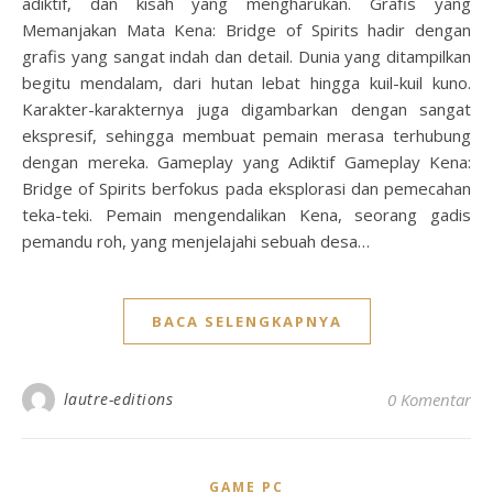
adiktif, dan kisah yang mengharukan. Grafis yang
Memanjakan Mata Kena: Bridge of Spirits hadir dengan
grafis yang sangat indah dan detail. Dunia yang ditampilkan
begitu mendalam, dari hutan lebat hingga kuil-kuil kuno.
Karakter-karakternya juga digambarkan dengan sangat
ekspresif, sehingga membuat pemain merasa terhubung
dengan mereka. Gameplay yang Adiktif Gameplay Kena:
Bridge of Spirits berfokus pada eksplorasi dan pemecahan
teka-teki. Pemain mengendalikan Kena, seorang gadis
pemandu roh, yang menjelajahi sebuah desa…
BACA SELENGKAPNYA
lautre-editions
0 Komentar
GAME PC