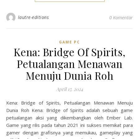
lautre-editions
0 Komentar
GAME PC
Kena: Bridge Of Spirits,
Petualangan Menawan
Menuju Dunia Roh
April 17, 2024
Kena: Bridge of Spirits, Petualangan Menawan Menuju
Dunia Roh Kena: Bridge of Spirits adalah sebuah game
petualangan aksi yang dikembangkan oleh Ember Lab.
Game yang rilis pada tahun 2021 ini sukses memikat para
gamer dengan grafisnya yang memukau, gameplay yang