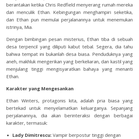
berantakan ketika Chris Redfield menyerang rumah mereka
dan menculik Ethan. Kebingungan menghampiri seketika,
dan Ethan pun memulai perjalanannya untuk menemukan
istrinya, Mia.
Dengan bimbingan pesan misterius, Ethan tiba di sebuah
desa terpencil yang diliputi kabut tebal. Segera, dia tahu
bahwa tempat ini bukanlah desa biasa. Penduduknya yang
aneh, makhluk mengerikan yang berkeliaran, dan kastil yang
menjulang tinggi mengisyaratkan bahaya yang menanti
Ethan.
Karakter yang Mengesankan
Ethan Winters, protagonis kita, adalah pria biasa yang
bertekad untuk menyelamatkan keluarganya. Sepanjang
perjalanannya, dia akan berinteraksi dengan berbagai
karakter, termasuk:
Lady Dimitrescu:
Vampir berpostur tinggi dengan