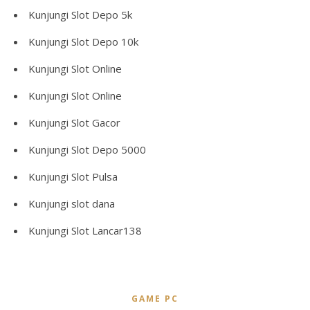
Kunjungi
Slot Depo 5k
Kunjungi
Slot Depo 10k
Kunjungi
Slot Online
Kunjungi
Slot Online
Kunjungi
Slot Gacor
Kunjungi
Slot Depo 5000
Kunjungi
Slot Pulsa
Kunjungi
slot dana
Kunjungi
Slot Lancar138
GAME PC