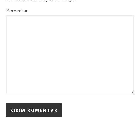
Komentar