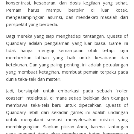
konsentrasi, kesabaran, dan dosis kegilaan yang sehat.
Pemain harus mampu berpikir di luar kotak,
mengesampingkan asumsi, dan mendekati masalah dari
perspektif yang berbeda.
Bagi mereka yang siap menghadapi tantangan, Quests of
Quandary adalah pengalaman yang luar biasa. Game ini
tidak hanya menguji kemampuan otak tetapi juga
memberikan latihan yang baik untuk kesabaran dan
ketekunan. Dan yang paling penting, ini adalah petualangan
yang membuat ketagihan, membuat pemain terpaku pada
dunia teka-teki dan misteri.
Jadi, bersiaplah untuk embarkasi pada sebuah "roller
coaster" intelektual, di mana setiap belokan dan tikungan
membawa teka-teki baru untuk dipecahkan. Quests of
Quandary lebih dari sekadar game; ini adalah undangan
untuk mengalami sensasi menyelesaikan misteri yang
membingungkan. Siapkan pikiran Anda, karena tantangan
yang menanti Anda akan mendorong batas kemampuan