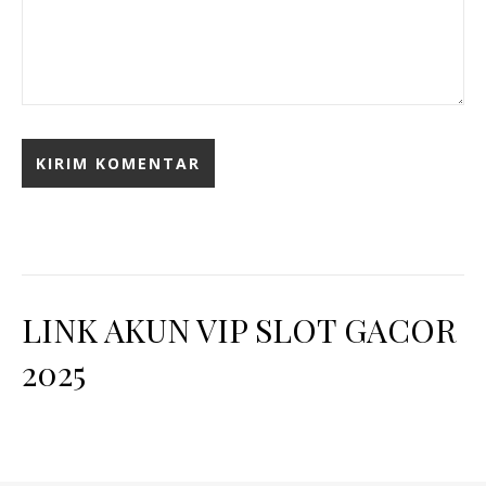
LINK AKUN VIP SLOT GACOR
2025