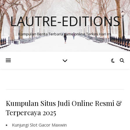
LAUTRE-EDITIONS
Kumpulan Berita Terbaru game online Terkini Hari Ini.
Kumpulan Situs Judi Online Resmi &
Terpercaya 2025
Kunjungi
Slot Gacor Maxwin