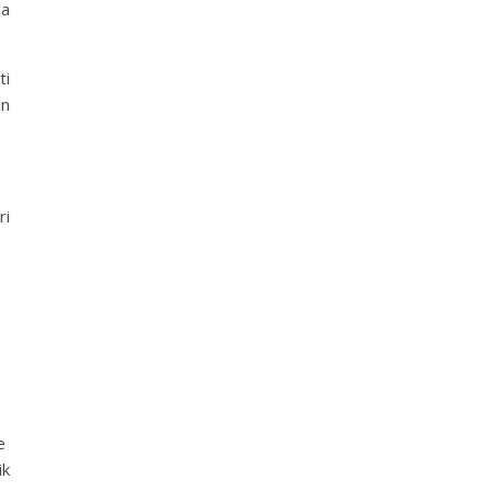
da
ti
an
ri
e
ik