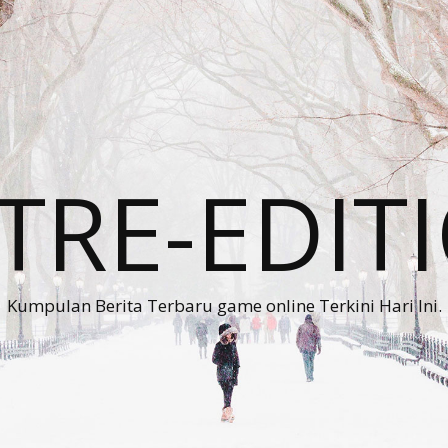
TRE-EDIT
Kumpulan Berita Terbaru game online Terkini Hari Ini.