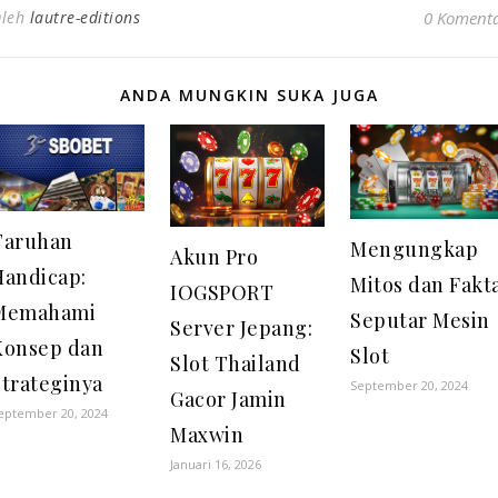
leh
lautre-editions
0 Koment
ANDA MUNGKIN SUKA JUGA
Taruhan
Mengungkap
Akun Pro
Handicap:
Mitos dan Fakt
IOGSPORT
Memahami
Seputar Mesin
Server Jepang:
Konsep dan
Slot
Slot Thailand
Strateginya
September 20, 2024
Gacor Jamin
eptember 20, 2024
Maxwin
Januari 16, 2026