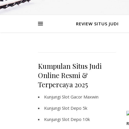
REVIEW SITUS JUDI
Kumpulan Situs Judi
Online Resmi &
Terpercaya 2025
Kunjungi
Slot Gacor Maxwin
Kunjungi
Slot Depo 5k
Kunjungi
Slot Depo 10k
R