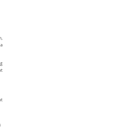
n,
da
ng
at
ut
i