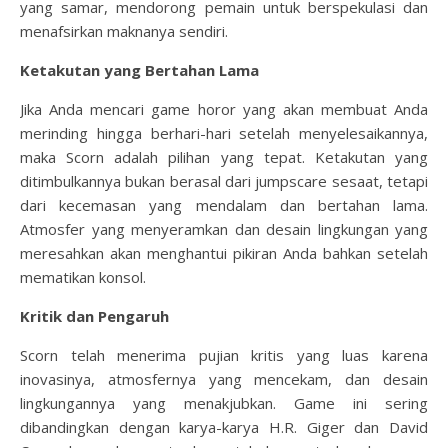
yang samar, mendorong pemain untuk berspekulasi dan
menafsirkan maknanya sendiri.
Ketakutan yang Bertahan Lama
Jika Anda mencari game horor yang akan membuat Anda
merinding hingga berhari-hari setelah menyelesaikannya,
maka Scorn adalah pilihan yang tepat. Ketakutan yang
ditimbulkannya bukan berasal dari jumpscare sesaat, tetapi
dari kecemasan yang mendalam dan bertahan lama.
Atmosfer yang menyeramkan dan desain lingkungan yang
meresahkan akan menghantui pikiran Anda bahkan setelah
mematikan konsol.
Kritik dan Pengaruh
Scorn telah menerima pujian kritis yang luas karena
inovasinya, atmosfernya yang mencekam, dan desain
lingkungannya yang menakjubkan. Game ini sering
dibandingkan dengan karya-karya H.R. Giger dan David