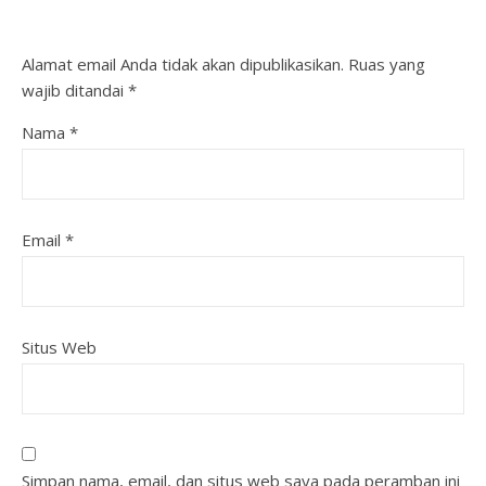
Alamat email Anda tidak akan dipublikasikan.
Ruas yang
wajib ditandai
*
Nama
*
Email
*
Situs Web
Simpan nama, email, dan situs web saya pada peramban ini