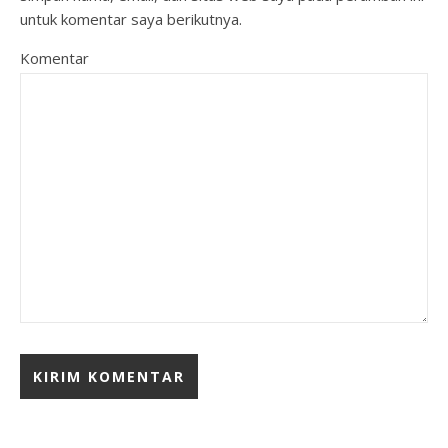
untuk komentar saya berikutnya.
Komentar