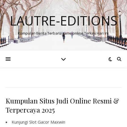
LAUTRE-EDITIONS
Kumpulan Berita Terbaru game online Terkini Hari Ini.
Kumpulan Situs Judi Online Resmi &
Terpercaya 2025
Kunjungi
Slot Gacor Maxwin