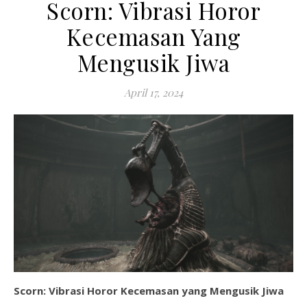
Scorn: Vibrasi Horor
Kecemasan Yang
Mengusik Jiwa
April 17, 2024
Scorn: Vibrasi Horor Kecemasan yang Mengusik Jiwa