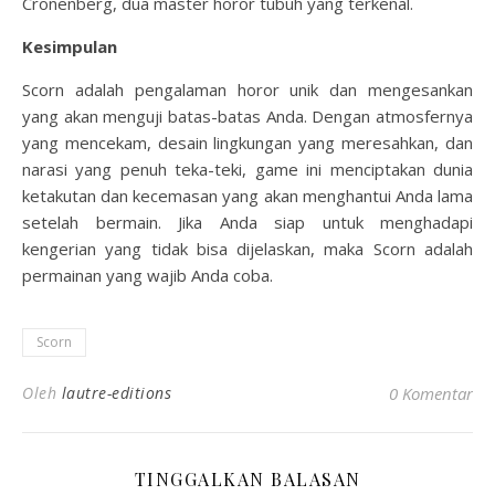
Cronenberg, dua master horor tubuh yang terkenal.
Kesimpulan
Scorn adalah pengalaman horor unik dan mengesankan
yang akan menguji batas-batas Anda. Dengan atmosfernya
yang mencekam, desain lingkungan yang meresahkan, dan
narasi yang penuh teka-teki, game ini menciptakan dunia
ketakutan dan kecemasan yang akan menghantui Anda lama
setelah bermain. Jika Anda siap untuk menghadapi
kengerian yang tidak bisa dijelaskan, maka Scorn adalah
permainan yang wajib Anda coba.
Scorn
Oleh
lautre-editions
0 Komentar
TINGGALKAN BALASAN