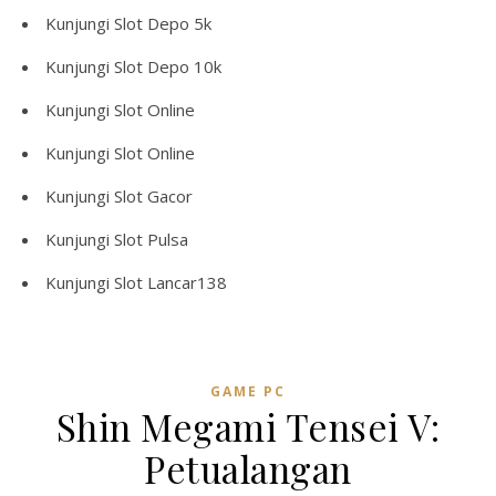
Kunjungi
Slot Depo 5k
Kunjungi
Slot Depo 10k
Kunjungi
Slot Online
Kunjungi
Slot Online
Kunjungi
Slot Gacor
Kunjungi
Slot Pulsa
Kunjungi
Slot Lancar138
GAME PC
Shin Megami Tensei V:
Petualangan