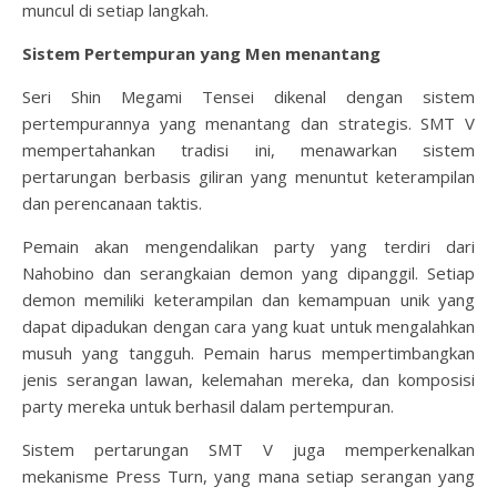
muncul di setiap langkah.
Sistem Pertempuran yang Men menantang
Seri Shin Megami Tensei dikenal dengan sistem
pertempurannya yang menantang dan strategis. SMT V
mempertahankan tradisi ini, menawarkan sistem
pertarungan berbasis giliran yang menuntut keterampilan
dan perencanaan taktis.
Pemain akan mengendalikan party yang terdiri dari
Nahobino dan serangkaian demon yang dipanggil. Setiap
demon memiliki keterampilan dan kemampuan unik yang
dapat dipadukan dengan cara yang kuat untuk mengalahkan
musuh yang tangguh. Pemain harus mempertimbangkan
jenis serangan lawan, kelemahan mereka, dan komposisi
party mereka untuk berhasil dalam pertempuran.
Sistem pertarungan SMT V juga memperkenalkan
mekanisme Press Turn, yang mana setiap serangan yang