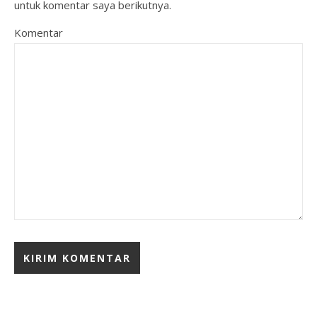
untuk komentar saya berikutnya.
Komentar