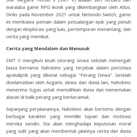
waralaba game RPG ikonik yang dikembangkan oleh Atlus.
Dirilis pada November 2021 untuk Nintendo Switch, game
ini membawa pemain dalam petualangan epik yang penuh
dengan eksplorasi yang luas, pertempuran menantang, dan
cerita yang memikat.
Cerita yang Mendalam dan Menusuk
SMT V mengikuti kisah seorang siswa sekolah menengah
biasa bernama Nahobino yang terjebak dalam peristiwa
apokaliptik yang dikenal sebagai "Perang Dewa". Setelah
diselamatkan oleh Aogami, dewa dari dunia lain, Nahobino
menerima tugas untuk memulihkan dunia dan menemukan
alasan di balik perang yang berkecamuk.
Sepanjang perjalanannya, Nahobino akan bertemu dengan
berbagai karakter yang memiliki tujuan dan motivasi
mereka sendiri. Dia akan menghadapi keputusan moral
yang sulit yang akan membentuk jalannya cerita dan dunia