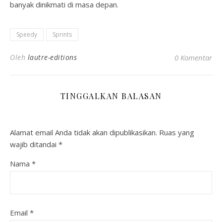
banyak dinikmati di masa depan.
Speedy
Sprints
Oleh
lautre-editions
0 Komentar
TINGGALKAN BALASAN
Alamat email Anda tidak akan dipublikasikan.
Ruas yang
wajib ditandai
*
Nama
*
Email
*