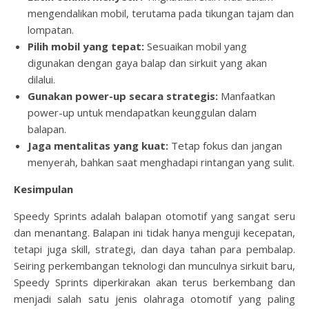
mengendalikan mobil, terutama pada tikungan tajam dan
lompatan.
Pilih mobil yang tepat:
Sesuaikan mobil yang
digunakan dengan gaya balap dan sirkuit yang akan
dilalui.
Gunakan power-up secara strategis:
Manfaatkan
power-up untuk mendapatkan keunggulan dalam
balapan.
Jaga mentalitas yang kuat:
Tetap fokus dan jangan
menyerah, bahkan saat menghadapi rintangan yang sulit.
Kesimpulan
Speedy Sprints adalah balapan otomotif yang sangat seru
dan menantang. Balapan ini tidak hanya menguji kecepatan,
tetapi juga skill, strategi, dan daya tahan para pembalap.
Seiring perkembangan teknologi dan munculnya sirkuit baru,
Speedy Sprints diperkirakan akan terus berkembang dan
menjadi salah satu jenis olahraga otomotif yang paling