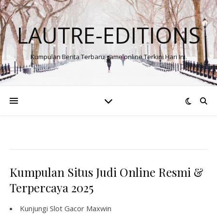
LAUTRE-EDITIONS
Kumpulan Berita Terbaru game online Terkini Hari Ini.
Kumpulan Situs Judi Online Resmi &
Terpercaya 2025
Kunjungi
Slot Gacor Maxwin