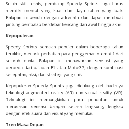
Selain skill teknis, pembalap Speedy Sprints juga harus
memiliki mental yang kuat dan daya tahan yang baik.
Balapan ini penuh dengan adrenalin dan dapat membuat
jantung pembalap berdebar kencang dari awal hingga akhir.
Kepopuleran
Speedy Sprints semakin populer dalam beberapa tahun
terakhir, menarik perhatian para penggemar otomotif dari
seluruh dunia. Balapan ini menawarkan sensasi yang
berbeda dari balapan F1 atau MotoGP, dengan kombinasi
kecepatan, aksi, dan strategi yang unik.
Kepopuleran Speedy Sprints juga didukung oleh hadirnya
teknologi augmented reality (AR) dan virtual reality (VR).
Teknologi ini memungkinkan para penonton untuk
merasakan sensasi balapan secara langsung, lengkap
dengan efek suara dan visual yang memukau.
Tren Masa Depan