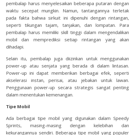
pembalap harus menyelesaikan beberapa putaran dengan
waktu secepat mungkin. Namun, tantangannya terletak
pada fakta bahwa sirkuit ini dipenuhi dengan rintangan,
seperti tikungan tajam, tanjakan, dan lompatan. Para
pembalap harus memiliki skill tinggi dalam mengendalikan
mobil dan memprediksi setiap rintangan yang akan
dihadapi.
Selain itu, pembalap juga diizinkan untuk menggunakan
power-up atau senjata yang berada di dalam lintasan.
Power-up ini dapat memberikan berbagai efek, seperti
akselerasi instan, perisai, atau jebakan untuk lawan.
Penggunaan power-up secara strategis sangat penting
dalam menentukan kemenangan.
Tipe Mobil
Ada berbagai tipe mobil yang digunakan dalam Speedy
Sprints, masing-masing dengan kelebihan dan
kekurangannya sendiri. Beberapa tipe mobil yang populer