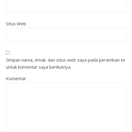
Situs Web
Simpan nama, email, dan situs web saya pada peramban ini
untuk komentar saya berikutnya.
Komentar