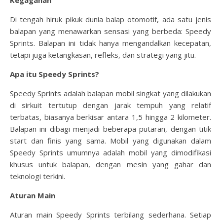
Di tengah hiruk pikuk dunia balap otomotif, ada satu jenis
balapan yang menawarkan sensasi yang berbeda: Speedy
Sprints. Balapan ini tidak hanya mengandalkan kecepatan,
tetapi juga ketangkasan, refleks, dan strategi yang jitu.
Apa itu Speedy Sprints?
Speedy Sprints adalah balapan mobil singkat yang dilakukan
di sirkuit tertutup dengan jarak tempuh yang relatif
terbatas, biasanya berkisar antara 1,5 hingga 2 kilometer.
Balapan ini dibagi menjadi beberapa putaran, dengan titik
start dan finis yang sama. Mobil yang digunakan dalam
Speedy Sprints umumnya adalah mobil yang dimodifikasi
khusus untuk balapan, dengan mesin yang gahar dan
teknologi terkini.
Aturan Main
Aturan main Speedy Sprints terbilang sederhana. Setiap