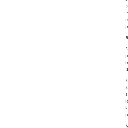
a
e
m
p
B
S
p
b
d
S
s
s
l
k
p
M