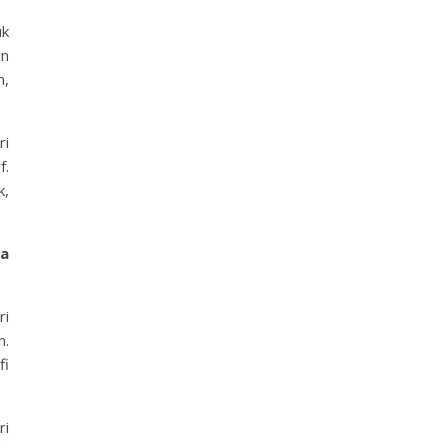
uk
an
n,
ri
f.
k,
a
ri
n.
fi
ri