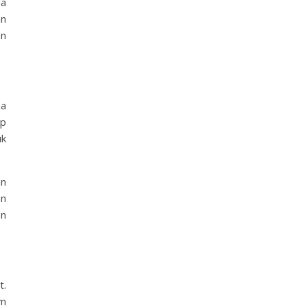
da
an
an
ma
ap
uk
an
an
en
t.
am