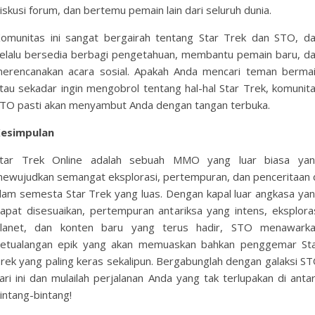
iskusi forum, dan bertemu pemain lain dari seluruh dunia.
omunitas ini sangat bergairah tentang Star Trek dan STO, d
elalu bersedia berbagi pengetahuan, membantu pemain baru, d
erencanakan acara sosial. Apakah Anda mencari teman berma
tau sekadar ingin mengobrol tentang hal-hal Star Trek, komunit
TO pasti akan menyambut Anda dengan tangan terbuka.
esimpulan
tar Trek Online adalah sebuah MMO yang luar biasa ya
ewujudkan semangat eksplorasi, pertempuran, dan penceritaan 
lam semesta Star Trek yang luas. Dengan kapal luar angkasa ya
apat disesuaikan, pertempuran antariksa yang intens, eksplora
lanet, dan konten baru yang terus hadir, STO menawark
etualangan epik yang akan memuaskan bahkan penggemar St
rek yang paling keras sekalipun. Bergabunglah dengan galaksi S
ari ini dan mulailah perjalanan Anda yang tak terlupakan di anta
intang-bintang!