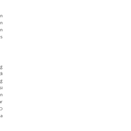
an
an
in
as
ng
di
ng
si
an
ar
TO
ra