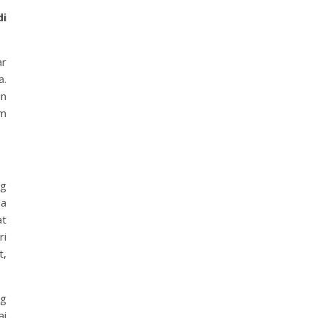
di
ar
a.
in
am
ng
da
at
ri
t,
ng
ai