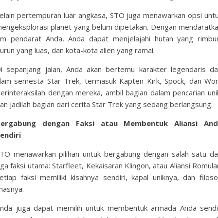
elain pertempuran luar angkasa, STO juga menawarkan opsi unt
engeksplorasi planet yang belum dipetakan. Dengan mendaratk
im pendarat Anda, Anda dapat menjelajahi hutan yang rimbu
urun yang luas, dan kota-kota alien yang ramai.
i sepanjang jalan, Anda akan bertemu karakter legendaris da
lam semesta Star Trek, termasuk Kapten Kirk, Spock, dan Wor
erinteraksilah dengan mereka, ambil bagian dalam pencarian uni
an jadilah bagian dari cerita Star Trek yang sedang berlangsung.
Bergabung dengan Faksi atau Membentuk Aliansi And
endiri
TO menawarkan pilihan untuk bergabung dengan salah satu da
iga faksi utama: Starfleet, Kekaisaran Klingon, atau Aliansi Romula
etiap faksi memiliki kisahnya sendiri, kapal uniknya, dan filoso
hasnya.
nda juga dapat memilih untuk membentuk armada Anda sendi