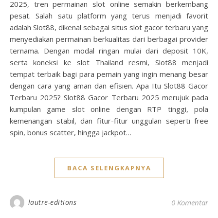
2025, tren permainan slot online semakin berkembang
pesat. Salah satu platform yang terus menjadi favorit
adalah Slot88, dikenal sebagai situs slot gacor terbaru yang
menyediakan permainan berkualitas dari berbagai provider
ternama. Dengan modal ringan mulai dari deposit 10K,
serta koneksi ke slot Thailand resmi, Slot88 menjadi
tempat terbaik bagi para pemain yang ingin menang besar
dengan cara yang aman dan efisien. Apa Itu Slot88 Gacor
Terbaru 2025? Slot88 Gacor Terbaru 2025 merujuk pada
kumpulan game slot online dengan RTP tinggi, pola
kemenangan stabil, dan fitur-fitur unggulan seperti free
spin, bonus scatter, hingga jackpot…
BACA SELENGKAPNYA
lautre-editions
0 Komentar