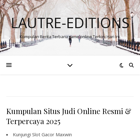
LAUTRE-EDITIONS
Kumpulan Berita Terbaru game online Terkini Hari Ini.
Kumpulan Situs Judi Online Resmi &
Terpercaya 2025
Kunjungi
Slot Gacor Maxwin