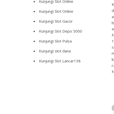
Kunjungi
Slot Online
K
d
Kunjungi
Slot Online
a
Kunjungi
Slot Gacor
b
a
Kunjungi
Slot Depo 5000
N
Kunjungi
Slot Pulsa
1
s
Kunjungi
slot dana
m
l
Kunjungi
Slot Lancar138
r
N