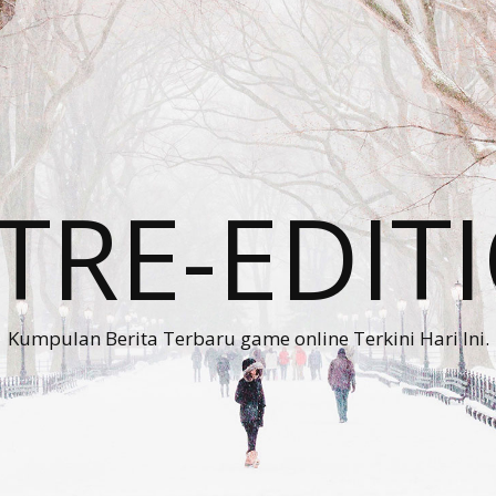
TRE-EDIT
Kumpulan Berita Terbaru game online Terkini Hari Ini.