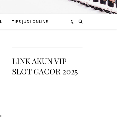
L
TIPS JUDI ONLINE
LINK AKUN VIP
SLOT GACOR 2025
n
an