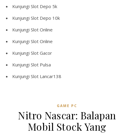
Kunjungi
Slot Depo 5k
Kunjungi
Slot Depo 10k
Kunjungi
Slot Online
Kunjungi
Slot Online
Kunjungi
Slot Gacor
Kunjungi
Slot Pulsa
Kunjungi
Slot Lancar138
GAME PC
Nitro Nascar: Balapan
Mobil Stock Yang