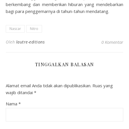
berkembang dan memberikan hiburan yang mendebarkan
bagi para penggemarnya di tahun-tahun mendatang.
Nascar
Nitro
Oleh
lautre-editions
0 Komentar
TINGGALKAN BALASAN
Alamat email Anda tidak akan dipublikasikan.
Ruas yang
wajib ditandai
*
Nama
*