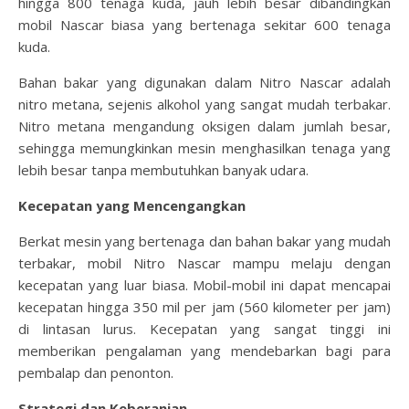
hingga 800 tenaga kuda, jauh lebih besar dibandingkan
mobil Nascar biasa yang bertenaga sekitar 600 tenaga
kuda.
Bahan bakar yang digunakan dalam Nitro Nascar adalah
nitro metana, sejenis alkohol yang sangat mudah terbakar.
Nitro metana mengandung oksigen dalam jumlah besar,
sehingga memungkinkan mesin menghasilkan tenaga yang
lebih besar tanpa membutuhkan banyak udara.
Kecepatan yang Mencengangkan
Berkat mesin yang bertenaga dan bahan bakar yang mudah
terbakar, mobil Nitro Nascar mampu melaju dengan
kecepatan yang luar biasa. Mobil-mobil ini dapat mencapai
kecepatan hingga 350 mil per jam (560 kilometer per jam)
di lintasan lurus. Kecepatan yang sangat tinggi ini
memberikan pengalaman yang mendebarkan bagi para
pembalap dan penonton.
Strategi dan Keberanian