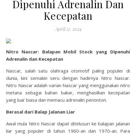
Dipenuhi Adrenalin Dan
Kecepatan
April 17, 2024
Nitro Nascar: Balapan Mobil Stock yang Dipenuhi
Adrenalin dan Kecepatan
Nascar, salah satu olahraga otomotif paling populer di
dunia, kini semakin seru dengan hadirnya Nitro Nascar.
Nitro Nascar adalah varian Nascar yang menggunakan nitro
metana sebagai bahan bakar, menghasilkan kecepatan
yang luar biasa dan memacu adrenalin penonton.
Berasal dari Balap Jalanan Liar
Awal mula Nitro Nascar dapat ditelusuri ke balapan jalanan
liar yang populer di tahun 1960-an dan 1970-an. Para