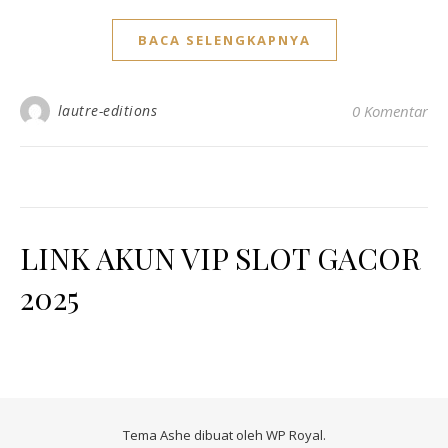
BACA SELENGKAPNYA
lautre-editions
0 Komentar
LINK AKUN VIP SLOT GACOR
2025
Tema Ashe dibuat oleh
WP Royal
.