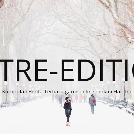
TRE-EDIT
Kumpulan Berita Terbaru game online Terkini Hari Ini.