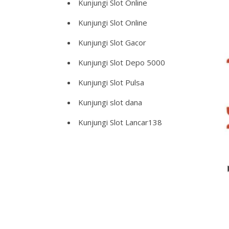
Kunjungi
Slot Online
Kunjungi
Slot Online
Kunjungi
Slot Gacor
Kunjungi
Slot Depo 5000
Kunjungi
Slot Pulsa
Kunjungi
slot dana
Kunjungi
Slot Lancar138