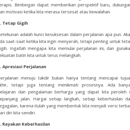
erapis. Bimbingan dapat memberikan perspektif baru, dukunga
an motivasi ketika kita merasa tersesat atau kewalahan.
. Tetap Gigih
etekunan adalah kunci kesuksesan dalam perjalanan apa pun. Ak
da saat-saat ketika kita ingin menyerah, tetapi penting untuk tet
igih. Ingatlah mengapa kita memulai perjalanan ini, dan gunak
ekuatan batin kita untuk terus melangkah.
. Apresiasi Perjalanan
erjalanan menuju takdir bukan hanya tentang mencapai tuju
khir, tetapi juga tentang menikmati prosesnya. Ada bany
elajaran dan pengalaman berharga yang dapat kita peroleh 
epanjang jalan. Hargai setiap langkah, setiap keberhasilan d
egagalan, karena itulah yang membentuk kita menjadi versi terba
ari diri kita sendiri.
. Rayakan Keberhasilan