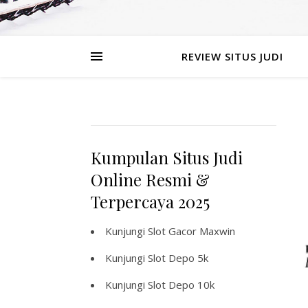
REVIEW SITUS JUDI
Kumpulan Situs Judi
Online Resmi &
Terpercaya 2025
Kunjungi
Slot Gacor Maxwin
Kunjungi
Slot Depo 5k
Kunjungi
Slot Depo 10k