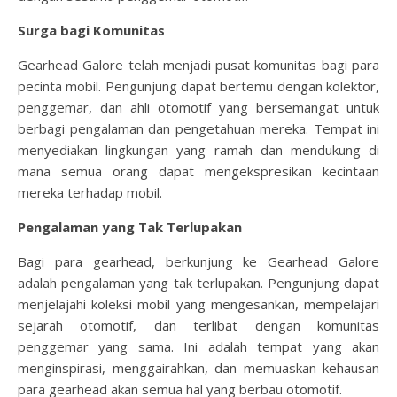
Surga bagi Komunitas
Gearhead Galore telah menjadi pusat komunitas bagi para
pecinta mobil. Pengunjung dapat bertemu dengan kolektor,
penggemar, dan ahli otomotif yang bersemangat untuk
berbagi pengalaman dan pengetahuan mereka. Tempat ini
menyediakan lingkungan yang ramah dan mendukung di
mana semua orang dapat mengekspresikan kecintaan
mereka terhadap mobil.
Pengalaman yang Tak Terlupakan
Bagi para gearhead, berkunjung ke Gearhead Galore
adalah pengalaman yang tak terlupakan. Pengunjung dapat
menjelajahi koleksi mobil yang mengesankan, mempelajari
sejarah otomotif, dan terlibat dengan komunitas
penggemar yang sama. Ini adalah tempat yang akan
menginspirasi, menggairahkan, dan memuaskan kehausan
para gearhead akan semua hal yang berbau otomotif.