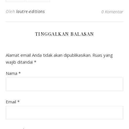
Oleh
lautre-editions
0 Komentar
TINGGALKAN BALASAN
Alamat email Anda tidak akan dipublikasikan.
Ruas yang
wajib ditandai
*
Nama
*
Email
*