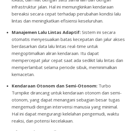
infrastruktur jalan. Hal ini memungkinkan kendaraan
bereaksi secara cepat terhadap perubahan kondisi lalu
lintas dan meningkatkan efisiensi keseluruhan.
Manajemen Lalu Lintas Adaptif:
Sistem ini secara
otomatis menyesuaikan batas kecepatan dan jalur akses
berdasarkan data lalu lintas real-time untuk
mengoptimalkan aliran kendaraan. Itu dapat
mempercepat jalur cepat saat ada sedikit lalu lintas dan
memperlambat selama periode sibuk, meminimalkan
kemacetan.
Kendaraan Otonom dan Semi-Otonom:
Turbo
Turnpike dirancang untuk kendaraan otonom dan semi-
otonom, yang dapat menangani sebagian besar tugas
mengemudi dengan intervensi manusia yang minimal.
Hal ini dapat mengurangi kelelahan pengemudi, waktu
reaksi, dan potensi kecelakaan.