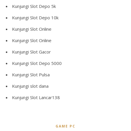
Kunjungi
Slot Depo 5k
Kunjungi
Slot Depo 10k
Kunjungi
Slot Online
Kunjungi
Slot Online
Kunjungi
Slot Gacor
Kunjungi
Slot Depo 5000
Kunjungi
Slot Pulsa
Kunjungi
slot dana
Kunjungi
Slot Lancar138
GAME PC