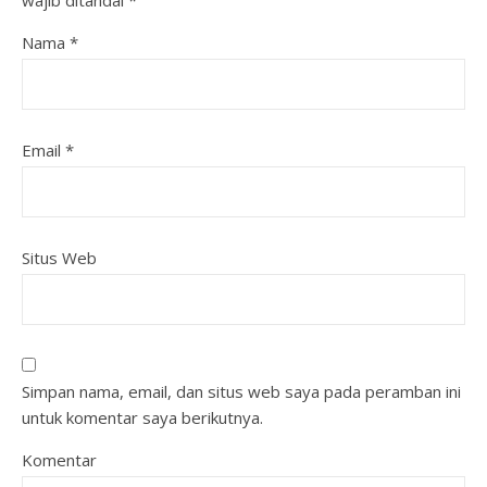
wajib ditandai
*
Nama
*
Email
*
Situs Web
Simpan nama, email, dan situs web saya pada peramban ini
untuk komentar saya berikutnya.
Komentar