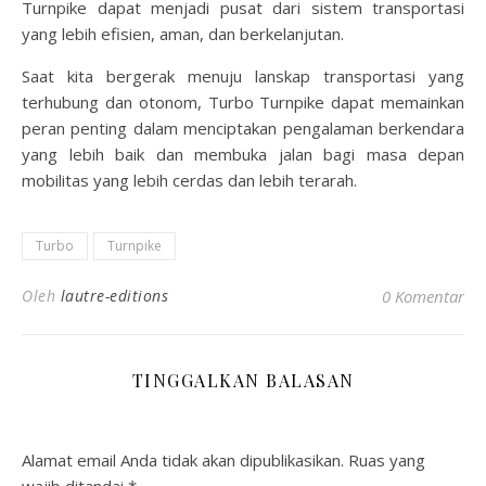
Turnpike dapat menjadi pusat dari sistem transportasi
yang lebih efisien, aman, dan berkelanjutan.
Saat kita bergerak menuju lanskap transportasi yang
terhubung dan otonom, Turbo Turnpike dapat memainkan
peran penting dalam menciptakan pengalaman berkendara
yang lebih baik dan membuka jalan bagi masa depan
mobilitas yang lebih cerdas dan lebih terarah.
Turbo
Turnpike
Oleh
lautre-editions
0 Komentar
TINGGALKAN BALASAN
Alamat email Anda tidak akan dipublikasikan.
Ruas yang