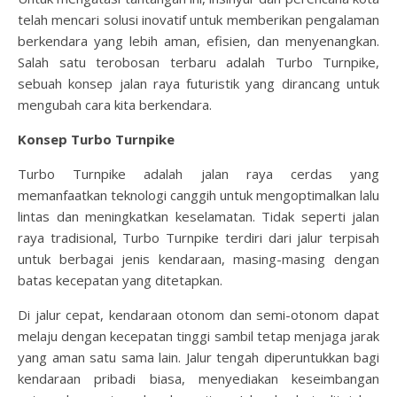
telah mencari solusi inovatif untuk memberikan pengalaman
berkendara yang lebih aman, efisien, dan menyenangkan.
Salah satu terobosan terbaru adalah Turbo Turnpike,
sebuah konsep jalan raya futuristik yang dirancang untuk
mengubah cara kita berkendara.
Konsep Turbo Turnpike
Turbo Turnpike adalah jalan raya cerdas yang
memanfaatkan teknologi canggih untuk mengoptimalkan lalu
lintas dan meningkatkan keselamatan. Tidak seperti jalan
raya tradisional, Turbo Turnpike terdiri dari jalur terpisah
untuk berbagai jenis kendaraan, masing-masing dengan
batas kecepatan yang ditetapkan.
Di jalur cepat, kendaraan otonom dan semi-otonom dapat
melaju dengan kecepatan tinggi sambil tetap menjaga jarak
yang aman satu sama lain. Jalur tengah diperuntukkan bagi
kendaraan pribadi biasa, menyediakan keseimbangan