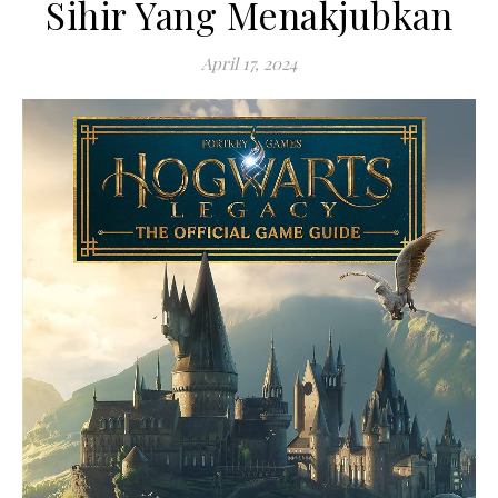
Sihir Yang Menakjubkan
April 17, 2024