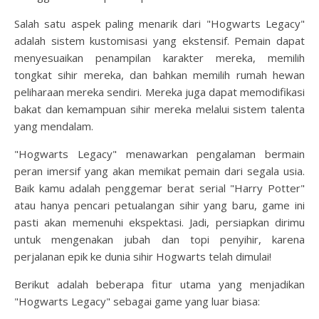
Salah satu aspek paling menarik dari "Hogwarts Legacy"
adalah sistem kustomisasi yang ekstensif. Pemain dapat
menyesuaikan penampilan karakter mereka, memilih
tongkat sihir mereka, dan bahkan memilih rumah hewan
peliharaan mereka sendiri. Mereka juga dapat memodifikasi
bakat dan kemampuan sihir mereka melalui sistem talenta
yang mendalam.
"Hogwarts Legacy" menawarkan pengalaman bermain
peran imersif yang akan memikat pemain dari segala usia.
Baik kamu adalah penggemar berat serial "Harry Potter"
atau hanya pencari petualangan sihir yang baru, game ini
pasti akan memenuhi ekspektasi. Jadi, persiapkan dirimu
untuk mengenakan jubah dan topi penyihir, karena
perjalanan epik ke dunia sihir Hogwarts telah dimulai!
Berikut adalah beberapa fitur utama yang menjadikan
"Hogwarts Legacy" sebagai game yang luar biasa: