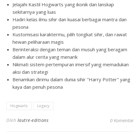
Jelajahi Kastil Hogwarts yang ikonik dan lanskap
sekitarnya yang luas
Hadiri kelas ilmu sihir dan kuasai berbagai mantra dan
pesona
Kustomisasi karaktermu, pilih tongkat sihir, dan rawat
hewan peliharaan magis
Berinteraksi dengan teman dan musuh yang beragam
dalam alur cerita yang menarik
Nikmati sistem pertempuran imersif yang memadukan
aksi dan strategi
Benamkan dirimu dalam dunia sihir "Harry Potter" yang
kaya dan penuh pesona
Hogwarts
Legacy
Oleh
lautre-editions
0 Komentar