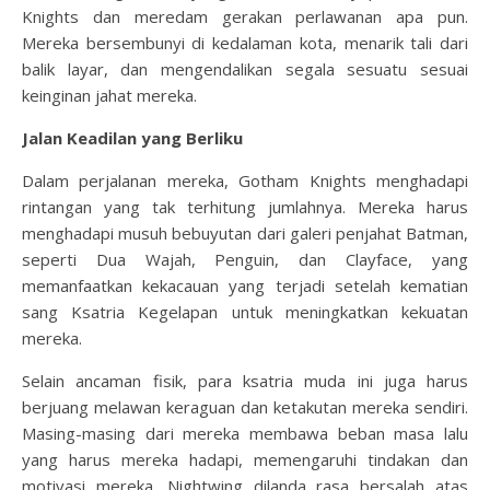
Knights dan meredam gerakan perlawanan apa pun.
Mereka bersembunyi di kedalaman kota, menarik tali dari
balik layar, dan mengendalikan segala sesuatu sesuai
keinginan jahat mereka.
Jalan Keadilan yang Berliku
Dalam perjalanan mereka, Gotham Knights menghadapi
rintangan yang tak terhitung jumlahnya. Mereka harus
menghadapi musuh bebuyutan dari galeri penjahat Batman,
seperti Dua Wajah, Penguin, dan Clayface, yang
memanfaatkan kekacauan yang terjadi setelah kematian
sang Ksatria Kegelapan untuk meningkatkan kekuatan
mereka.
Selain ancaman fisik, para ksatria muda ini juga harus
berjuang melawan keraguan dan ketakutan mereka sendiri.
Masing-masing dari mereka membawa beban masa lalu
yang harus mereka hadapi, memengaruhi tindakan dan
motivasi mereka. Nightwing dilanda rasa bersalah atas