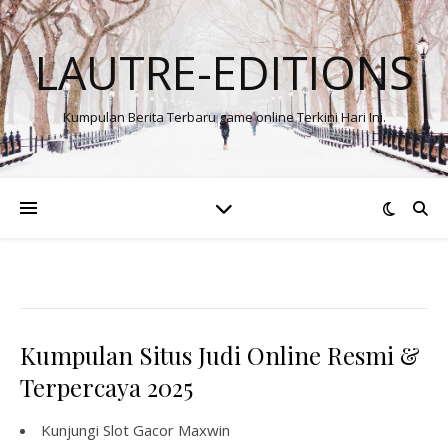
LAUTRE-EDITIONS
Kumpulan Berita Terbaru game online Terkini Hari Ini.
Kumpulan Situs Judi Online Resmi &
Terpercaya 2025
Kunjungi
Slot Gacor Maxwin