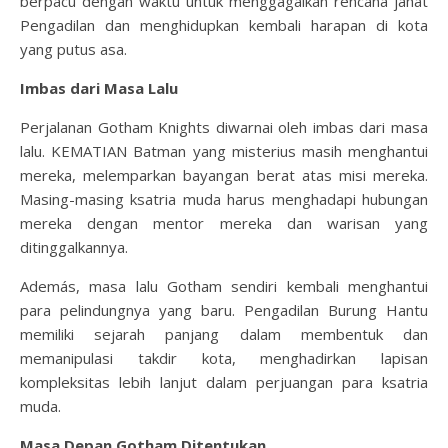
berpacu dengan waktu untuk menggagalkan rencana jahat
Pengadilan dan menghidupkan kembali harapan di kota
yang putus asa.
Imbas dari Masa Lalu
Perjalanan Gotham Knights diwarnai oleh imbas dari masa
lalu. KEMATIAN Batman yang misterius masih menghantui
mereka, melemparkan bayangan berat atas misi mereka.
Masing-masing ksatria muda harus menghadapi hubungan
mereka dengan mentor mereka dan warisan yang
ditinggalkannya.
Además, masa lalu Gotham sendiri kembali menghantui
para pelindungnya yang baru. Pengadilan Burung Hantu
memiliki sejarah panjang dalam membentuk dan
memanipulasi takdir kota, menghadirkan lapisan
kompleksitas lebih lanjut dalam perjuangan para ksatria
muda.
Masa Depan Gotham Ditentukan