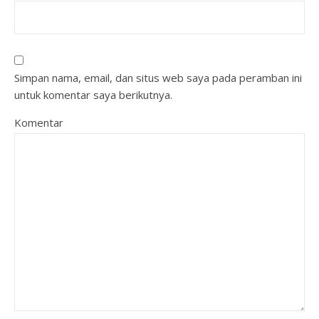
Simpan nama, email, dan situs web saya pada peramban ini
untuk komentar saya berikutnya.
Komentar