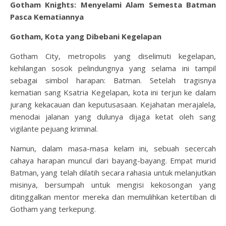
Gotham Knights: Menyelami Alam Semesta Batman
Pasca Kematiannya
Gotham, Kota yang Dibebani Kegelapan
Gotham City, metropolis yang diselimuti kegelapan,
kehilangan sosok pelindungnya yang selama ini tampil
sebagai simbol harapan: Batman. Setelah tragisnya
kematian sang Ksatria Kegelapan, kota ini terjun ke dalam
jurang kekacauan dan keputusasaan. Kejahatan merajalela,
menodai jalanan yang dulunya dijaga ketat oleh sang
vigilante pejuang kriminal.
Namun, dalam masa-masa kelam ini, sebuah secercah
cahaya harapan muncul dari bayang-bayang. Empat murid
Batman, yang telah dilatih secara rahasia untuk melanjutkan
misinya, bersumpah untuk mengisi kekosongan yang
ditinggalkan mentor mereka dan memulihkan ketertiban di
Gotham yang terkepung.