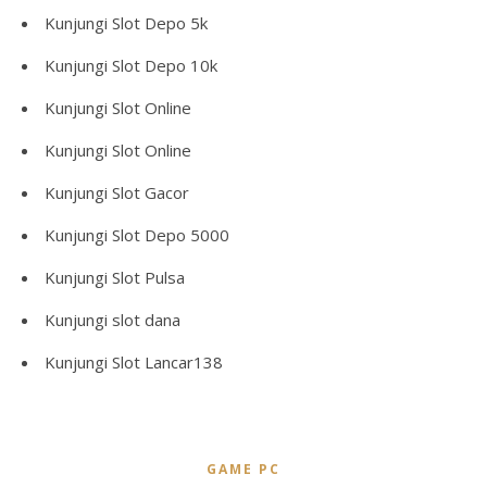
Kunjungi
Slot Depo 5k
Kunjungi
Slot Depo 10k
Kunjungi
Slot Online
Kunjungi
Slot Online
Kunjungi
Slot Gacor
Kunjungi
Slot Depo 5000
Kunjungi
Slot Pulsa
Kunjungi
slot dana
Kunjungi
Slot Lancar138
GAME PC