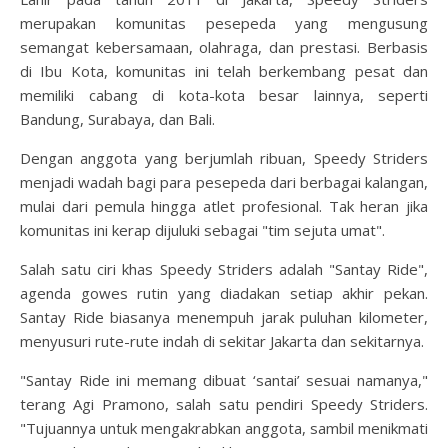
merupakan komunitas pesepeda yang mengusung
semangat kebersamaan, olahraga, dan prestasi. Berbasis
di Ibu Kota, komunitas ini telah berkembang pesat dan
memiliki cabang di kota-kota besar lainnya, seperti
Bandung, Surabaya, dan Bali.
Dengan anggota yang berjumlah ribuan, Speedy Striders
menjadi wadah bagi para pesepeda dari berbagai kalangan,
mulai dari pemula hingga atlet profesional. Tak heran jika
komunitas ini kerap dijuluki sebagai "tim sejuta umat".
Salah satu ciri khas Speedy Striders adalah "Santay Ride",
agenda gowes rutin yang diadakan setiap akhir pekan.
Santay Ride biasanya menempuh jarak puluhan kilometer,
menyusuri rute-rute indah di sekitar Jakarta dan sekitarnya.
"Santay Ride ini memang dibuat ‘santai’ sesuai namanya,"
terang Agi Pramono, salah satu pendiri Speedy Striders.
"Tujuannya untuk mengakrabkan anggota, sambil menikmati