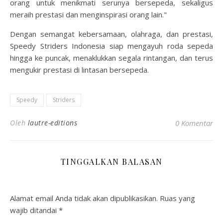
orang untuk menikmati serunya bersepeda, sekaligus
meraih prestasi dan menginspirasi orang lain."
Dengan semangat kebersamaan, olahraga, dan prestasi,
Speedy Striders Indonesia siap mengayuh roda sepeda
hingga ke puncak, menaklukkan segala rintangan, dan terus
mengukir prestasi di lintasan bersepeda.
Speedy
Striders
Oleh
lautre-editions
0 Komentar
TINGGALKAN BALASAN
Alamat email Anda tidak akan dipublikasikan.
Ruas yang
wajib ditandai
*