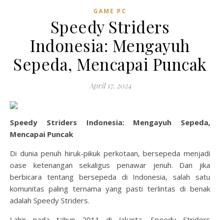
GAME PC
Speedy Striders
Indonesia: Mengayuh
Sepeda, Mencapai Puncak
April 17, 2024
Speedy Striders Indonesia: Mengayuh Sepeda,
Mencapai Puncak
Di dunia penuh hiruk-pikuk perkotaan, bersepeda menjadi
oase ketenangan sekaligus penawar jenuh. Dan jika
berbicara tentang bersepeda di Indonesia, salah satu
komunitas paling ternama yang pasti terlintas di benak
adalah Speedy Striders.
Lahir pada tahun 2011 di Jakarta, Speedy Striders