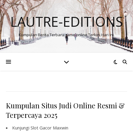
LAUTRE-EDITIONS
Kumpulan Berita Terbaru game online Terkini Hari Ini.
Kumpulan Situs Judi Online Resmi &
Terpercaya 2025
Kunjungi
Slot Gacor Maxwin