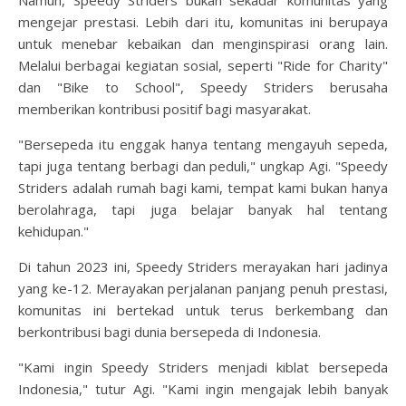
Namun, Speedy Striders bukan sekadar komunitas yang
mengejar prestasi. Lebih dari itu, komunitas ini berupaya
untuk menebar kebaikan dan menginspirasi orang lain.
Melalui berbagai kegiatan sosial, seperti "Ride for Charity"
dan "Bike to School", Speedy Striders berusaha
memberikan kontribusi positif bagi masyarakat.
"Bersepeda itu enggak hanya tentang mengayuh sepeda,
tapi juga tentang berbagi dan peduli," ungkap Agi. "Speedy
Striders adalah rumah bagi kami, tempat kami bukan hanya
berolahraga, tapi juga belajar banyak hal tentang
kehidupan."
Di tahun 2023 ini, Speedy Striders merayakan hari jadinya
yang ke-12. Merayakan perjalanan panjang penuh prestasi,
komunitas ini bertekad untuk terus berkembang dan
berkontribusi bagi dunia bersepeda di Indonesia.
"Kami ingin Speedy Striders menjadi kiblat bersepeda
Indonesia," tutur Agi. "Kami ingin mengajak lebih banyak