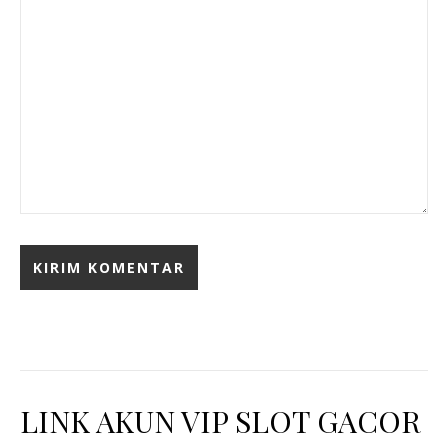
LINK AKUN VIP SLOT GACOR