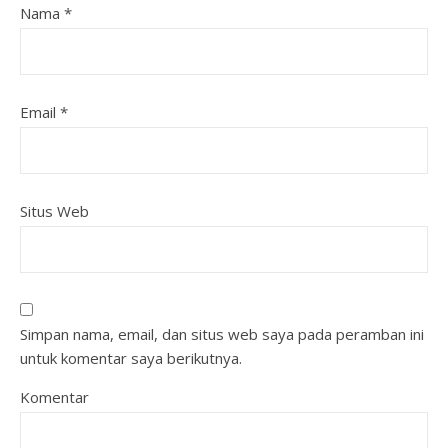
Nama
*
Email
*
Situs Web
Simpan nama, email, dan situs web saya pada peramban ini
untuk komentar saya berikutnya.
Komentar