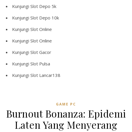
Kunjungi
Slot Depo 5k
Kunjungi
Slot Depo 10k
Kunjungi
Slot Online
Kunjungi
Slot Online
Kunjungi
Slot Gacor
Kunjungi
Slot Pulsa
Kunjungi
Slot Lancar138
GAME PC
Burnout Bonanza: Epidemi
Laten Yang Menyerang